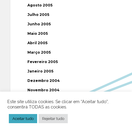
Agosto 2005
Julho 2005
Junho 2005
Maio 2005
Abril 2005
Março 2005
Fevereiro 2005
Janeiro 2005
Dezembro 2004
Novembro 2004
Outubro 2004
Este site utiliza cookies. Se clicar em “Aceitar tudo”,
consentirá TODAS as cookies.
Setembro 2004
Agosto 2004
Aceitar tudo
Rejeitar tudo
Julho 2004