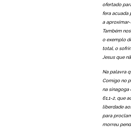
ofertado par
fera acuada 
a aproximar-s
Também nos 
o exemplo de
total, o sof
Jesus que nã
Na palavra q
Comigo no pa
na sinagoga 
61,1-2, que a
liberdade ao
para proclam
morreu pendu