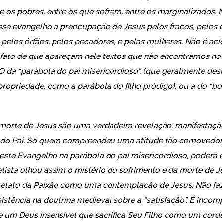
e os pobres, entre os que sofrem, entre os marginalizados. Nã
sse evangelho a preocupação de Jesus pelos fracos, pelos 
, pelos órfãos, pelos pecadores, e pelas mulheres. Não é aci
fato de que apareçam nele textos que não encontramos no
O da “parábola do pai misericordioso”, (que geralmente de
opriedade, como a parábola do filho pródigo), ou a do “b
 morte de Jesus são uma verdadeira revelação: manifestaçã
a do Pai. Só quem compreendeu uma atitude tão comovedor
 este Evangelho na parábola do pai misericordioso, poderá 
lista olhou assim o mistério do sofrimento e da morte de J
elato da Paixão como uma contemplação de Jesus. Não faz
nsistência na doutrina medieval sobre a “satisfação”. É inco
 de um Deus insensível que sacrifica Seu Filho como um cord