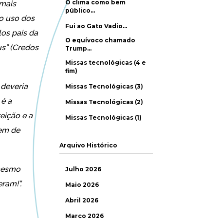
O clima como bem
 mais
público…
o uso dos
Fui ao Gato Vadio…
os pais da
O equívoco chamado
us” (Credos
Trump…
Missas tecnológicas (4 e
fim)
 deveria
Missas Tecnológicas (3)
 é a
Missas Tecnológicas (2)
eição e a
Missas Tecnológicas (1)
mem de
Arquivo Histórico
 mesmo
Julho 2026
eram!”.
Maio 2026
Abril 2026
Março 2026