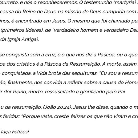
essurreto, e nós o reconheceremos. O testemunho (martyria)
causa do Reino de Deus, na missão de Deus cumprida sem 
vinos, é encontrado em Jesus. O mesmo que foi chamado pel
a (primeiros líderes), de “verdadeiro homem e verdadeiro De
da Igreja Antiga).
se conquista sem a cruz, é o que nos diz a Páscoa, ou o que
oa dos cristãos é a Páscoa da Ressurreição. A morte, assim,
 conquistada, a Vida brota das sepulturas. “Eu sou a ressurr
xão, finalmente, nos convida a refletir sobre a causa do Ho
r dor Reino, morto, ressuscitado e glorificado pelo Pai.
 da ressurreição, (João 20,24), Jesus lhe disse, quando o
 feridas: “Porque viste, creste, felizes os que não viram e cr
faça Felizes!