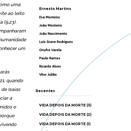
 como uma
Ernesto Martins
te ao leito
Eva Monteiro
 (9,23).
João Monteiro
companharam
João Nascimento
a humanidade
Luís Grave Rodrigues
conhecer um
Onofre Varela
Paulo Ramos
Ricardo Alves
tarás
Vítor Julião
,21, quando
de Isaías
Recentes
ciar a
VIDA DEPOIS DA MORTE (3)
imidos e
VIDA DEPOIS DA MORTE (2)
 porque
vivendo
VIDA DEPOIS DA MORTE (1)