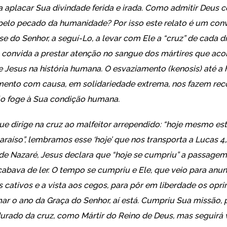
a aplacar Sua divindade ferida e irada. Como admitir Deus
pelo pecado da humanidade? Por isso este relato é um convi
e do Senhor, a seguí-Lo, a levar com Ele a “cruz” de cada dia
convida a prestar atenção no sangue dos mártires que a
 Jesus na história humana. O esvaziamento (kenosis) até 
rimento com causa, em solidariedade extrema, nos fazem re
o foge à Sua condição humana.
ue dirige na cruz ao malfeitor arrependido: “hoje mesmo es
raíso”, lembramos esse ‘hoje’ que nos transporta a Lucas 4
de Nazaré, Jesus declara que “hoje se cumpriu” a passagem 
cabava de ler. O tempo se cumpriu e Ele, que veio para anun
s cativos e a vista aos cegos, para pôr em liberdade os opr
ar o ano da Graça do Senhor, aí está. Cumpriu Sua missão,
rado da cruz, como Mártir do Reino de Deus, mas seguirá 