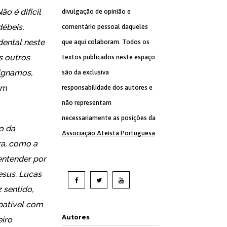
o é difícil
divulgação de opinião e
débeis,
comentário pessoal daqueles
dental neste
que aqui colaboram. Todos os
s outros
textos publicados neste espaço
signamos,
são da exclusiva
om
responsabilidade dos autores e
não representam
necessariamente as posições da
o da
Associação Ateísta Portuguesa
.
a, como a
entender por
esus. Lucas
 sentido,
mpatível com
Autores
eiro