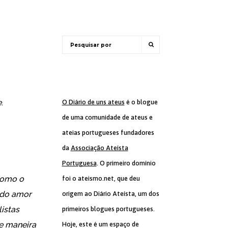
e
.
O Diário de uns ateus
é o blogue
de uma comunidade de ateus e
ateias portugueses fundadores
da
Associação Ateísta
Portuguesa
. O primeiro domínio
 como o
foi o ateismo.net, que deu
 do amor
origem ao Diário Ateísta, um dos
istas
primeiros blogues portugueses.
de maneira
Hoje, este é um espaço de