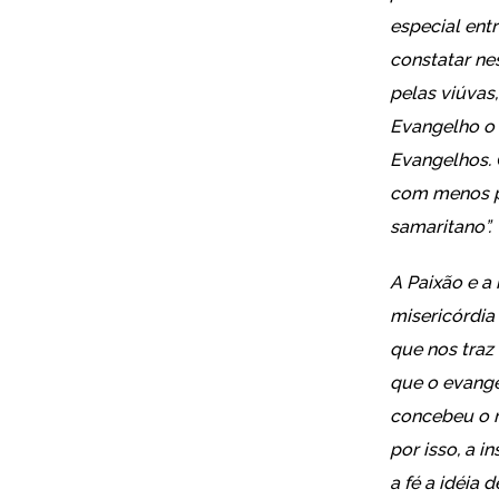
especial entr
constatar ne
pelas viúvas
Evangelho o 
Evangelhos. 
com menos pr
samaritano”.
A Paixão e a
misericórdi
que nos traz
que o evange
concebeu o r
por isso, a i
a fé a idéia