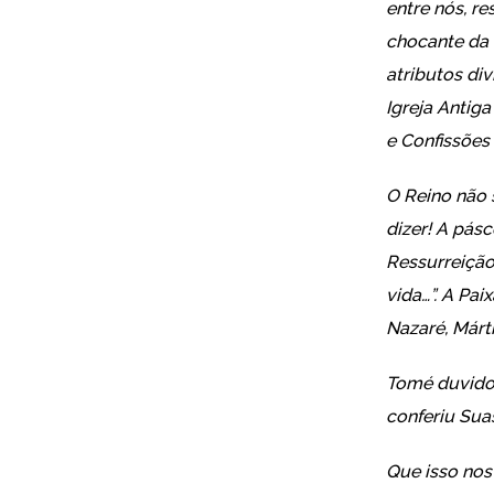
entre nós, r
chocante da 
atributos di
Igreja Antig
e Confissões 
O Reino não 
dizer! A pásc
Ressurreição
vida…”. A Pai
Nazaré, Márti
Tomé duvidou
conferiu Suas
Que isso nos 