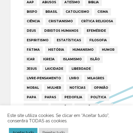
AAP
ABUSOS
ATEÍSMO
BIBLIA
BISPO
BRASIL
CATOLICISMO
CISMA
CIÊNCIA
CRISTIANISMO
CRÍTICA RELIGIOSA
DEUS
DIREITOS HUMANOS
EFEMÉRIDE
ESPIRITISMO
ESTATÍSTICAS
FILOSOFIA
FÁTIMA
HISTÓRIA
HUMANISMO
HUMOR
ICAR
IGREJA
ISLAMISMO
ISLÃO
JESUS
LAICIDADE
LIBERDADE
LIVRE-PENSAMENTO
LIVRO
MILAGRES
MORAL
MULHER
NOTÍCIAS
OPINIÃO
PAPA
PAPAS
PEDOFILIA
POLÍTICA
PORTUGAL
RELIGIÃO
RELIGIÕES
RTP
Este site utiliza cookies. Se clicar em “Aceitar tudo”,
TRUMP
VATICANO
consentirá TODAS as cookies.
Aceitar tudo
Rejeitar tudo