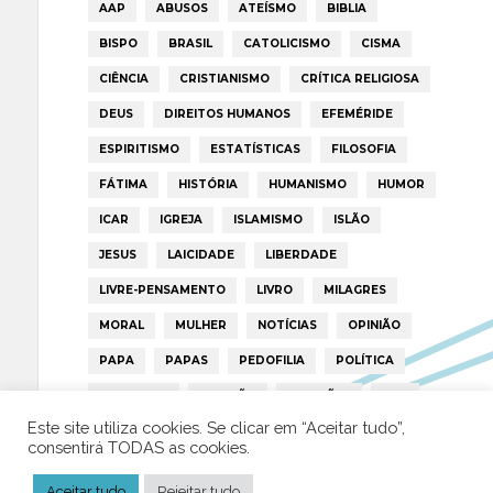
AAP
ABUSOS
ATEÍSMO
BIBLIA
BISPO
BRASIL
CATOLICISMO
CISMA
CIÊNCIA
CRISTIANISMO
CRÍTICA RELIGIOSA
DEUS
DIREITOS HUMANOS
EFEMÉRIDE
ESPIRITISMO
ESTATÍSTICAS
FILOSOFIA
FÁTIMA
HISTÓRIA
HUMANISMO
HUMOR
ICAR
IGREJA
ISLAMISMO
ISLÃO
JESUS
LAICIDADE
LIBERDADE
LIVRE-PENSAMENTO
LIVRO
MILAGRES
MORAL
MULHER
NOTÍCIAS
OPINIÃO
PAPA
PAPAS
PEDOFILIA
POLÍTICA
PORTUGAL
RELIGIÃO
RELIGIÕES
RTP
Este site utiliza cookies. Se clicar em “Aceitar tudo”,
TRUMP
VATICANO
consentirá TODAS as cookies.
Aceitar tudo
Rejeitar tudo