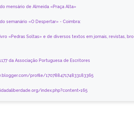
 do mensário de Almeida «Praça Alta»
a do semanário «O Despertar» - Coimbra:
livro «Pedras Soltas» e de diversos textos em jornais, revistas, br
 1177 da Associação Portuguesa de Escritores
.blogger.com/profile/17078847174833183365
nidadaliberdade.org/index.php?content=165