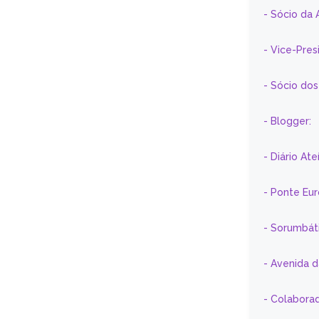
- Sócio da 
- Vice-Pre
- Sócio do
- Blogger:
- Diário At
- Ponte Eu
- Sorumbát
- Avenida 
- Colaborad