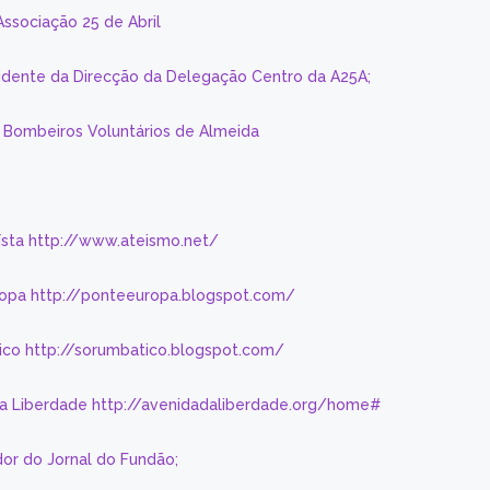
Associação 25 de Abril
sidente da Direcção da Delegação Centro da A25A;
s Bombeiros Voluntários de Almeida
eísta http://www.ateismo.net/
ropa http://ponteeuropa.blogspot.com/
ico http://sorumbatico.blogspot.com/
da Liberdade http://avenidadaliberdade.org/home#
or do Jornal do Fundão;