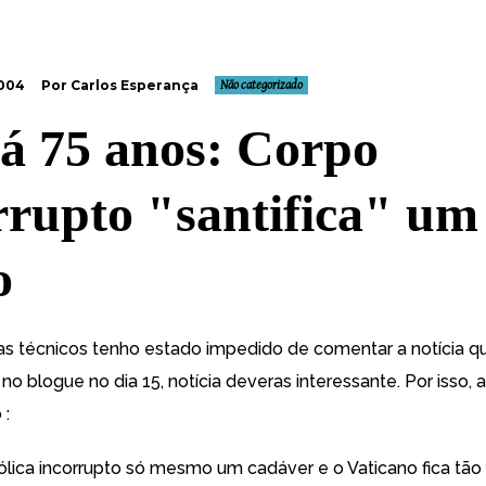
2004
Por Carlos Esperança
Não categorizado
á 75 anos: Corpo
rrupto "santifica" um
o
as técnicos tenho estado impedido de comentar a
notícia q
 no blogue no dia 15
, notícia deveras interessante. Por isso, 
 :
tólica incorrupto só mesmo um cadáver e o Vaticano fica tão