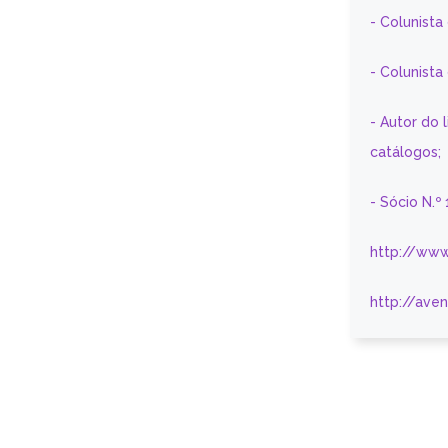
- Colunista
- Colunist
- Autor do 
catálogos;
- Sócio N.º
http://www
http://ave