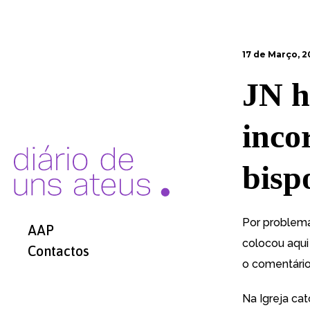
17 de Março, 
JN h
inco
bisp
Por problem
AAP
colocou aqui
Contactos
o comentário
Na Igreja ca