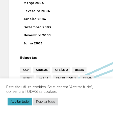
Março 2004
Fevereiro 2004
Janeiro 2004
Dezembro 2003
Novembro 2003
Julho 2003
Etiquetas
AAP
ABUSOS
ATEÍSMO
BIBLIA
BISPO
BRASIL
CATOLICISMO
CISMA
CIÊNCIA
CRISTIANISMO
CRÍTICA RELIGIOSA
Este site utiliza cookies. Se clicar em “Aceitar tudo”,
consentirá TODAS as cookies.
DEUS
DIREITOS HUMANOS
EFEMÉRIDE
Aceitar tudo
Rejeitar tudo
ESPIRITISMO
ESTATÍSTICAS
FILOSOFIA
FÁTIMA
HISTÓRIA
HUMANISMO
HUMOR