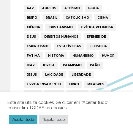
AAP
ABUSOS
ATEÍSMO
BIBLIA
BISPO
BRASIL
CATOLICISMO
CISMA
CIÊNCIA
CRISTIANISMO
CRÍTICA RELIGIOSA
DEUS
DIREITOS HUMANOS
EFEMÉRIDE
ESPIRITISMO
ESTATÍSTICAS
FILOSOFIA
FÁTIMA
HISTÓRIA
HUMANISMO
HUMOR
ICAR
IGREJA
ISLAMISMO
ISLÃO
JESUS
LAICIDADE
LIBERDADE
LIVRE-PENSAMENTO
LIVRO
MILAGRES
MORAL
MULHER
NOTÍCIAS
OPINIÃO
Este site utiliza cookies. Se clicar em “Aceitar tudo”,
PAPA
PAPAS
PEDOFILIA
POLÍTICA
consentirá TODAS as cookies.
PORTUGAL
RELIGIÃO
RELIGIÕES
RTP
Aceitar tudo
Rejeitar tudo
TRUMP
VATICANO