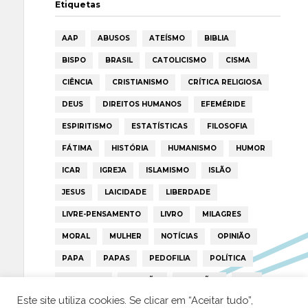
Etiquetas
AAP
ABUSOS
ATEÍSMO
BIBLIA
BISPO
BRASIL
CATOLICISMO
CISMA
CIÊNCIA
CRISTIANISMO
CRÍTICA RELIGIOSA
DEUS
DIREITOS HUMANOS
EFEMÉRIDE
ESPIRITISMO
ESTATÍSTICAS
FILOSOFIA
FÁTIMA
HISTÓRIA
HUMANISMO
HUMOR
ICAR
IGREJA
ISLAMISMO
ISLÃO
JESUS
LAICIDADE
LIBERDADE
LIVRE-PENSAMENTO
LIVRO
MILAGRES
MORAL
MULHER
NOTÍCIAS
OPINIÃO
PAPA
PAPAS
PEDOFILIA
POLÍTICA
PORTUGAL
RELIGIÃO
RELIGIÕES
RTP
Este site utiliza cookies. Se clicar em “Aceitar tudo”,
TRUMP
VATICANO