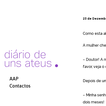
23 de Dezemb
Como esta alt
A mulher che
– Doutor! A m
favor, veja o
AAP
Depois de um
Contactos
– Minha senho
dois meses!