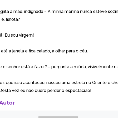
 grita a mãe, indignada – A minha menina nunca esteve soz
, filhota?
ã! Eu sou virgem!
até a janela e fica calado, a olhar para o céu.
e o senhor está a fazer? – pergunta a miúda, visivelmente n
vez que isso aconteceu, nasceu uma estrela no Oriente e ch
Desta vez eu não quero perder o espectáculo!
 Autor