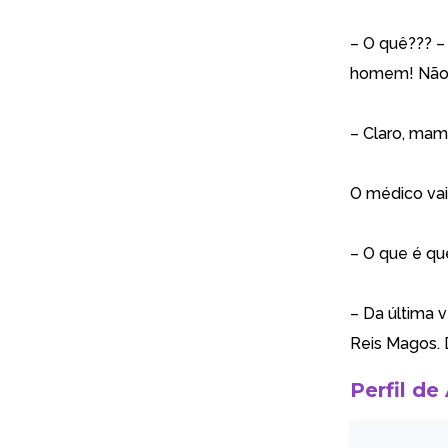
– O quê??? –
homem! Não é
– Claro, mam
O médico vai 
– O que é qu
– Da última 
Reis Magos. 
Perfil de