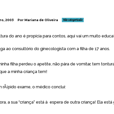
ro, 2003
Por Mariana de Oliveira
Não categorizado
ura do ano é propí­cia para contos, aqui vai um muito educat
ga ao consultório do ginecologista com a filha de 17 anos.
inha filha perdeu o apetite, não pára de vomitar, tem tontur
 que a minha criança tem!
 rÃ¡pido exame, o médico conclui:
ra, a sua “criança” está à espera de outra criança! Ela está