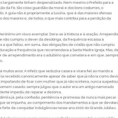
co largamente tinham despenalizado. Nem mesmo o Prefeito para a
o da Fé, tão cioso guardião da moral e dos bons costumes, o
o. A gula não é propriamente a luxúria, que é das maiores ofensas
o dos maiores e, de todos, o que mais contribui para a perdição da
Jerónimo um viuvo exemplar. Dera-se à tristeza e à oração. Arrependi
e não cumpriu o dever da desobriga, da frequência escassa à
sas a que faltou, em suma, das obrigações de cristão que não cumpriu
 duração e frequência que recomendava a Santa Madre Igreja. Mas, d
ior de arrependimento era o adultério que cometera e em que, sempr
u.
á muitos anos. A infeliz que seduzira casara e virara fiel ao marido a
la recebido canonicamente apesar de saber que já não ia como devi
importando de ficar com mulher que já não ia inteira, nunca suspeitou
omem casado, sempre julgou que o autor era um antigo namorado
dente impediu de reparar a desonra.
imira já, pela confissão, penitência e promessa de nunca mais pecar.
 que se impunha, ao cumprimento dos mandamentos a que se devotar
 forte de conquistar indulgências nesse ano 2000 do Grande Jubileu.