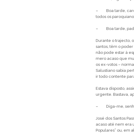
– Boa tarde, caro p
to­dos os paroquiano
– Boa tarde, pad
Durante o trajecto,
san­tos, têm o pode
não pode estar à es
mero acaso que mui
os ex-votos – normal
Salustiano sabia pe
ir todo contente par
Estava disposto, assi
urgente. Bastava, a
– Diga-me, senhor
José dos Santos Pas
acaso até nem era u
Populares” ou, em al