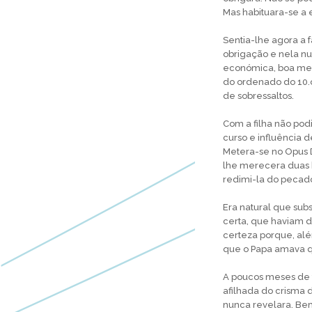
Mas habituara-se a 
Sentia-lhe agora a 
obrigação e nela n
económica, boa mes
do ordenado do 10.o
de sobressaltos.
Com a filha não podi
curso e influência 
Metera-se no Opus D
lhe merecera duas 
redimi-la do pecado
Era natural que sub
certa, que haviam de
certeza porque, alé
que o Papa amava q
A poucos meses de 
afilhada do crisma 
nunca revelara. Bem