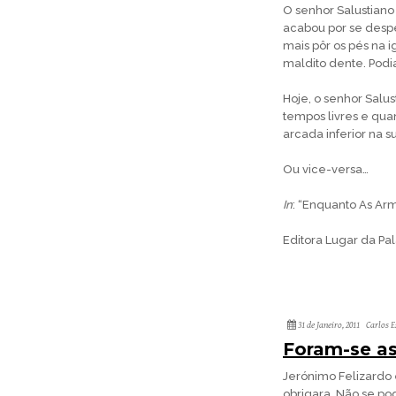
O senhor Salustiano 
acabou por se desp
mais pôr os pés na i
maldito dente. Podia
Hoje, o senhor Salus
tempos livres e qua
arcada in­ferior na s
Ou vice-versa…
In
: “Enquanto As Arm
Editora Lugar da Pal
31 de Janeiro, 2011
Carlos 
Foram-se as
Jerónimo Felizardo e
obrigara. Não se po