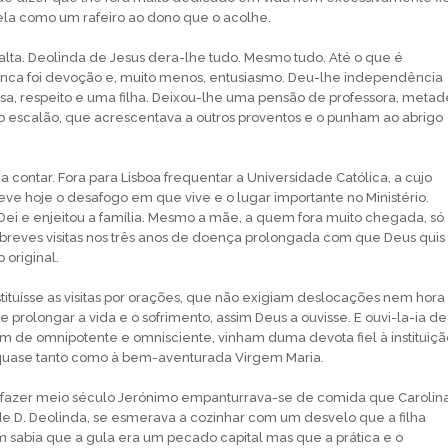
ela como um rafeiro ao dono que o acolhe.
falta. Deolinda de Jesus dera-lhe tudo. Mesmo tudo. Até o que é
unca foi devoção e, muito menos, entusiasmo. Deu-lhe independência
a, respeito e uma filha. Deixou-lhe uma pensão de professora, metad
 escalão, que acrescentava a outros proventos e o punham ao abrigo
a contar. Fora para Lisboa frequentar a Universidade Católica, a cujo
deve hoje o desafogo em que vive e o lugar importante no Ministério.
ei e enjeitou a família. Mesmo a mãe, a quem fora muito chegada, só
breves visitas nos três anos de doença prolongada com que Deus quis
 original.
stituísse as visitas por orações, que não exigiam deslocações nem hora
 prolongar a vida e o sofrimento, assim Deus a ouvisse. E ouvi-la-ia de
m de omnipotente e omnisciente, vinham duma devota fiel à instituiçã
uase tanto como à bem-aventurada Virgem Maria.
fazer meio século Jerónimo empanturrava-se de comida que Carolina
de D. Deolinda, se esmerava a cozinhar com um desvelo que a filha
 sabia que a gula era um pecado capital mas que a prática e o