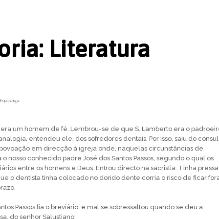
oria:
Literatura
 Esperança
o era um homem de fé. Lembrou-se de que S. Lamberto era o padroei­r
 analogia, entendeu ele, dos sofredores dentais. Por isso, saiu do consul
a povoação em direcção à igreja onde, naquelas circunstâncias de
va o nosso conhecido padre José dos Santos Passos, segundo o qual os
ários entre os homens e Deus. Entrou directo na sacristia. Tinha pressa
 o den­tista tinha colocado no dorido dente corria o risco de ficar for
razo.
tos Passos lia o breviário, e mal se sobressaltou quando se deu a
osa, do senhor Salustiano: