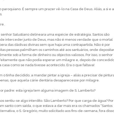
aroquiano. É sempre um prazer vê-lo na Casa de Deus. Aliás, a si e a
s.
re.
 o senhor Salustiano delineara uma espécie de estratégia. Santos são
r de interceder junto de Deus, mas não é menos verdade que o mortal
pera das dádivas divinas sem que haja uma contrapartida. Não é por
tas pessoas palmilham os caminhos até aos santuários, onde deposit
mente sob a forma de dinheiro ou objectos valiosos. Por isso, o senhor
rfeitamente que não podia esperar um milagre e, depois de concedido
a casa como se nada tivesse acontecido. Era o que faltava!
m o tinha decidido, a mandar pintar a igreja – aliás a precisar de pin­tur
penas, que aquela cárie dentária desaparecesse por milagre.
 padre: esta igreja tem alguma imagem de S. Lamberto?
sos sentiu-se algo interdito. São Lamberto? Por que carga de água? Por
m santo com saída, o que estava a dar mais era os chamados “Santos
ternativa, o S. Gregório, muito solicitado aos fins-de-semana, fora diss