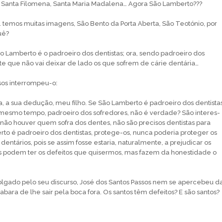
po Santa Filomena, Santa Maria Madalena… Agora São Lamberto???
emos muitas imagens, São Bento da Porta Aberta, São Teotónio, por
uê?
amberto é o padroeiro dos dentistas; ora, sendo padroeiro dos
nte que não vai deixar de lado os que sofrem de cárie dentária…
sos interrompeu-o:
 sua dedução, meu filho. Se São Lamberto é padroeiro dos dentis­tas
mesmo tempo, padroeiro dos sofredores, não é verdade? São interes­
 não houver quem sofra dos dentes, não são precisos dentistas para
to é padroeiro dos dentistas, protege-os, nunca poderia proteger os
ntários, pois se assim fosse estaria, naturalmente, a prejudicar os
ntos podem ter os defeitos que quisermos, mas fazem da honestidade o
gado pelo seu discurso, José dos Santos Passos nem se apercebeu d
bara de lhe sair pela boca fora. Os santos têm defeitos? E são santos?