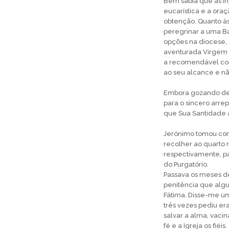
Bem sabia que as i
eucarística e a ora
obtenção. Quanto às 
peregrinar a uma Bas
opções na diocese, e
aventurada Virgem 
a recomendável contr
ao seu alcance e nã
Embora gozando de 
para o sincero arre
que Sua Santidade a
Jerónimo tomou como
recolher ao quarto r
respectivamente, pa
do Purgatório.
Passava os meses de
penitência que alg
Fátima. Disse-me um 
três vezes pediu e
salvar a alma, vaci
fé e a Igreja os fiéis.