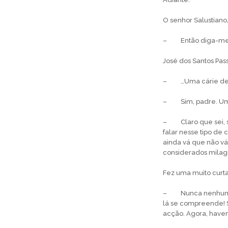
O senhor Salustiano
– Então diga-me, p
José dos Santos Pas
– …Uma cárie den
– Sim, padre. Uma 
– Claro que sei, s
fa­lar nesse tipo de
ainda vá que não vá;
considerados milagr
Fez uma muito curta
– Nunca nenhum san
lá se compreende! S
acção. Agora, haven