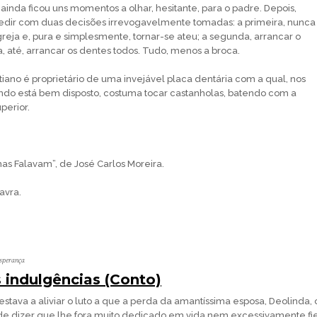
ainda ficou uns momentos a olhar, hesitante, para o padre. Depois,
edir com duas decisões irrevogavelmente tomadas: a primeira, nunca
greja e, pura e simplesmente, tornar-se ateu; a segunda, arrancar o
, até, arrancar os dentes todos. Tudo, menos a broca.
tiano é proprietário de uma invejável placa dentária com a qual, nos
ndo está bem disposto, costuma tocar castanholas, batendo com a
uperior.
as Falavam”, de José Carlos Moreira.
avra.
Esperança
 indulgências (Conto)
stava a aliviar o luto a que a perda da amantíssima esposa, Deolinda, 
de dizer que lhe fora muito dedicado em vida nem excessivamente fie