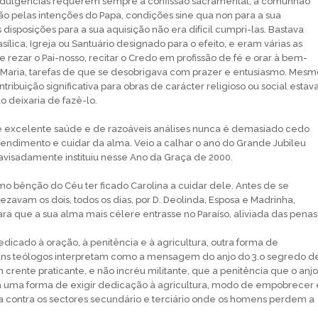
ndulgências requerem sempre a confissão sacramental, a comunhão
ção pelas intenções do Papa, condições sine qua non para a sua
disposições para a sua aquisição não era difícil cumpri-las. Bastava
ílica, Igreja ou Santuário designado para o efeito, e eram várias as
 rezar o Pai-nosso, recitar o Credo em profissão de fé e orar à bem-
Maria, tarefas de que se desobrigava com prazer e entusiasmo. Mesm
ibuição significativa para obras de carácter religioso ou social estav
o deixaria de fazê-lo.
excelente saúde e de razoáveis análises nunca é demasiado cedo
pendimento e cuidar da alma. Veio a calhar o ano do Grande Jubileu
visadamente instituiu nesse Ano da Graça de 2000.
 bênção do Céu ter ficado Carolina a cuidar dele. Antes de se
ezavam os dois, todos os dias, por D. Deolinda, Esposa e Madrinha,
ra que a sua alma mais célere entrasse no Paraíso, aliviada das penas
dicado à oração, à penitência e à agricultura, outra forma de
uns teólogos interpretam como a mensagem do anjo do 3.o segredo d
crente praticante, e não incréu militante, que a penitência que o anjo
ra uma forma de exigir dedicação à agricultura, modo de empobrecer 
na contra os sectores secundário e terciário onde os homens perdem a