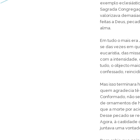
exemplo eclesiásti
Sagrada Congregaçã
valorizava demasiad
feitas a Deus, pecad
alma.
Em tudo o mais era 
se das vezes em qu
eucaristia, das mis
com a intensidade,
tudo, o objecto ma
confessado, reincidi
Mas isso terminara h
quem agradecia tê-
Conformado, não se 
de ornamentos de h
que a morte por aci
Desse pecado se red
Agora, à castidade
juntava uma vontade