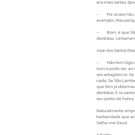
era mais santas, ti
– Por acaso não… t
exemplo…Mas porq
– Bom, é que São L
dentis­tas, certame
José dos Santos Pas
– Não tem lógica, a
nunca pode ser, ao 
ses antagónicos. Se
nada. Se São Lamber
que têm problemas de
dentis­tas. E os sa
seu pon­to de honra.
Naturalmente empol
barbarida­de que aca
Valha-me Deus!
Adiante.