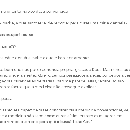
, no entanto, não se dava por vencido:
adre, a que santo terei de recorrer para curar uma cárie dentária?
sos estupeficou-se:
tária???
cárie dentária. Sabe o que é isso, certamente.
e bem que não por experiência própria, graças a Deus. Mas nunca ouv
 cura… sinceramente… Quer dizer: pôr paralíticos a andar, pôr cegos a ver
 agora curar cáries dentárias… não me parece. Aliás, repare: só são
es os factos que a medicina não consegue explicar.
 pausa:
to era capaz de fazer concorrência à medicina convencional, vej
e a medicina não sabe como curar, aí sim, entram os milagres em
do remédio terreno, para quê ir buscá-lo ao Céu?