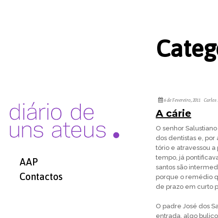
Categ
6 de Fevereiro, 2011
Carlos
A cárie
O senhor Salustian
dos dentistas e, por
tório e atravessou 
tempo, já pontifica
AAP
santos são intermedi
Contactos
porque o remédio que
de prazo em curto p
O padre José dos San
entrada, algo bu­liç