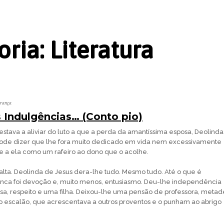
oria:
Literatura
erança
 Indulgências… (Conto pio)
estava a aliviar do luto a que a perda da amantíssima esposa, Deolinda
 pode dizer que lhe fora muito dedicado em vida nem excessivamente
-se a ela como um rafeiro ao dono que o acolhe.
falta. Deolinda de Jesus dera-lhe tudo. Mesmo tudo. Até o que é
unca foi devoção e, muito menos, entusiasmo. Deu-lhe independência
a, respeito e uma filha. Deixou-lhe uma pensão de professora, metad
 escalão, que acrescentava a outros proventos e o punham ao abrigo