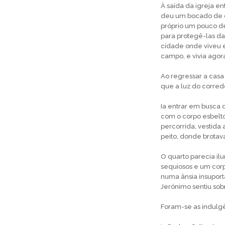
À saída da igreja en
deu um bocado de co
próprio um pouco de
para protegê-las da 
cidade onde viveu e
campo, e vivia agor
Ao regressar a casa
que a luz do corred
Ia entrar em busca 
com o corpo esbelto
percorrida, vestida
peito, donde brota
O quarto parecia il
sequiosos e um corp
numa ânsia insuport
Jerónimo sentiu sob
Foram-se as indulg