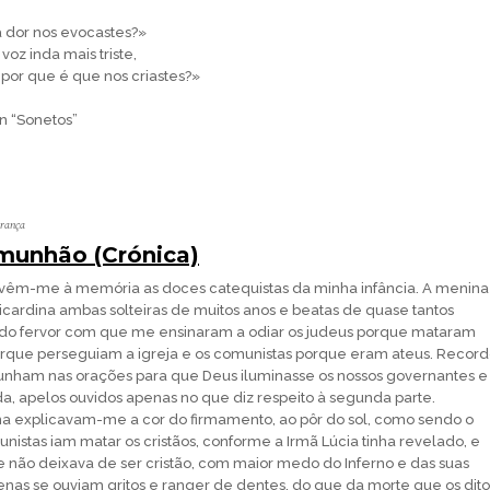
 dor nos evocastes?»
oz inda mais triste,
por que é que nos criastes?»
in “Sonetos”
erança
munhão (Crónica)
 vêm-me à memória as doces catequistas da minha infância. A menina
Ricardina ambas solteiras de muitos anos e beatas de quase tantos
do fervor com que me ensinaram a odiar os judeus porque mataram
orque perseguiam a igreja e os comunistas porque eram ateus. Recor
unham nas orações para que Deus iluminasse os nossos governantes e
da, apelos ouvidos apenas no que diz respeito à segunda parte.
na explicavam-me a cor do firmamento, ao pôr do sol, como sendo o
nistas iam matar os cristãos, conforme a Irmã Lúcia tinha revelado, e
ue não deixava de ser cristão, com maior medo do Inferno e das suas
nas se ouviam gritos e ranger de dentes, do que da morte que os dito