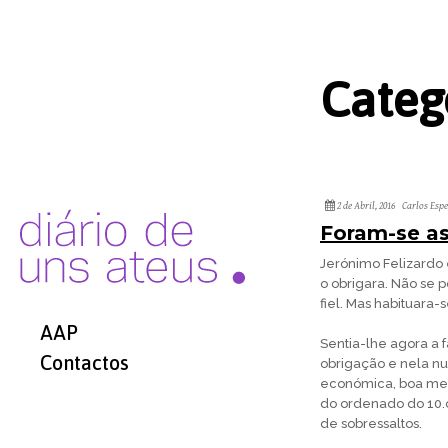
Categ
2 de Abril, 2016
Carlos Esp
Foram-se as
Jerónimo Felizardo 
o obrigara. Não se
fiel. Mas habituara
AAP
Sentia-lhe agora a 
Contactos
obrigação e nela n
económica, boa mes
do ordenado do 10.o
de sobressaltos.