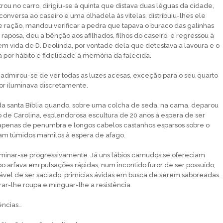
trou no carro, dirigiu-se à quinta que distava duas léguas da cidade,
nversa ao caseiro e uma olhadela às vitelas, distribuiu-lhes ele
 ração, mandou verificar a pedra que tapava o buraco das galinhas
raposa, deu a bênção aos afilhados, filhos do caseiro, e regressou à
m vida de D. Deolinda, por vontade dela que detestava a lavoura e o
a por hábito e fidelidade à memória da falecida.
 admirou-se de ver todas as luzes acesas, exceção para o seu quarto
or iluminava discretamente.
da santa Bíblia quando, sobre uma colcha de seda, na cama, deparou
 de Carolina, esplendorosa escultura de 20 anos à espera de ser
 apenas de penumbra e longos cabelos castanhos esparsos sobre o
vam túmidos mamilos à espera de afago.
uminar-se progressivamente. Já uns lábios carnudos se ofereciam
o arfava em pulsações rápidas, num incontido furor de ser possuído,
ável de ser saciado, primícias ávidas em busca de serem saboreadas.
rar-lhe roupa e minguar-lhe a resistência.
ências…