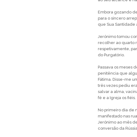
Embora gozando de 
para o sincero arre
que Sua Santidade a
Jerónimo tomou como
recolher ao quarto r
respetivamente, par
do Purgatório.
Passava os meses de
penitência que alg
Fátima. Disse-me um 
três vezes pediu e
salvar a alma, vaci
fé e a Igreja os fiéis.
No primeiro dia de m
manifestado nas ruas
Jerónimo ao mês de 
conversão da Rússi