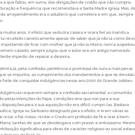
sas a que faltou, em suma, das obrigações de cristão que não cumpriu
 duração e frequência que recomendava a Santa Madre Igreja. Mas, d
or de arrependimento era o adultério que cometera e em que, sempre
u.
á muitos anos. A infeliz que seduzira casara e virara fiel ao marido a
la recebido canonicamente apesar de saber que já não ia como devi
importando de ficar com mulher que já não ia inteira, nunca suspeitou
omem casado, sempre julgou que o autor era um antigo namorado
dente impediu de reparar a desonra.
imira já, pela confissão, penitência e promessa de nunca mais pecar.
 que se impunha, ao cumprimento dos mandamentos a que se devotar
 forte de conquistar indulgências nesse ano 2000 do Grande Jubileu.
ndulgências requerem sempre a confissão sacramental, a comunhão
ção pelas intenções do Papa, condições sine qua non para a sua
disposições para a sua aquisição não era difícil cumpri-las. Bastava
ílica, Igreja ou Santuário designado para o efeito, e eram várias as
 rezar o Pai-nosso, recitar o Credo em profissão de fé e orar à bem-
Maria, tarefas de que se desobrigava com prazer e entusiasmo. Mesm
ibuição significativa para obras de carácter religioso ou social estav
o deixaria de fazê-lo.