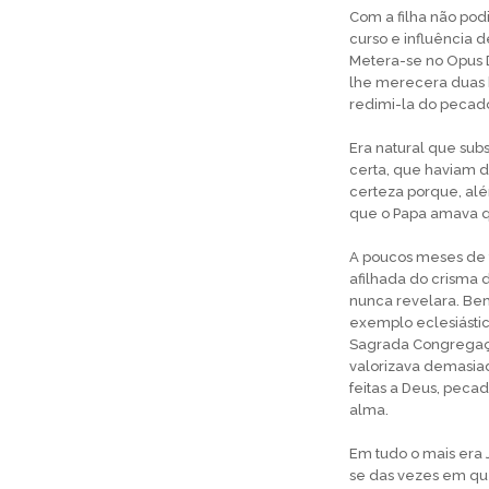
Com a filha não podi
curso e influência 
Metera-se no Opus D
lhe merecera duas 
redimi-la do pecado
Era natural que sub
certa, que haviam de
certeza porque, alé
que o Papa amava q
A poucos meses de 
afilhada do crisma 
nunca revelara. Bem
exemplo eclesiásti
Sagrada Congregaçã
valorizava demasiad
feitas a Deus, pecad
alma.
Em tudo o mais era 
se das vezes em qu