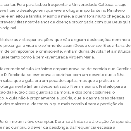
a contar. Fora para Lisboa frequentar a Universidade Católica, a cujo
deve hoje o desafogo em que vive e o lugar importante no Ministério.
ei e enjeitou a família. Mesmo a mãe, a quem fora muito chegada, só
breves visitas nos três anos de doença prolongada com que Deus quis
 original.
stituísse as visitas por orações, que não exigiam deslocações nem hora
 prolongar a vida e o sofrimento, assim Deus a ouvisse. E ouvi-la-ia de
m de omnipotente e omnisciente, vinham duma devota fiel à instituiçã
uase tanto como à bem-aventurada Virgem Maria.
fazer meio século Jerónimo empanturrava-se de comida que Carolina
de D. Deolinda, se esmerava a cozinhar com um desvelo que a filha
 sabia que a gula era um pecado capital, mas que a prática e o
co largamente tinham despenalizado. Nem mesmo o Prefeito para a
o da Fé, tão cioso guardião da moral e dos bons costumes, o
o. A gula não é propriamente a luxúria, que é das maiores ofensas
o dos maiores e, de todos, o que mais contribui para a perdição da
Jerónimo um viúvo exemplar. Dera-se à tristeza e à oração. Arrependi
e não cumpriu o dever da desobriga, da frequência escassa à