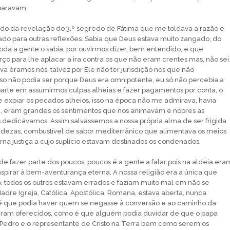
paravam.
do da revelação do 3.º segredo de Fátima que me toldava a razão e
o para outras reflexões. Sabia que Deus estava muito zangado, do
a a gente o sabia, por ouvirmos dizer, bem entendido, e que
rço para lhe aplacar a ira contra os que não eram crentes mas, não sei
 éramos nós, talvez por Ele não ter jurisdição nos que não
so não podia ser porque Deus era omnipotente, eu só não percebia a
arte em assumirmos culpas alheias e fazer pagamentos por conta, o
 expiar os pecados alheios, isso na época não me admirava, havia
e, eram grandes os sentimentos que nos animavam e nobres as
dedicávamos. Assim salvássemos a nossa própria alma de ser frigida
ndezas, combustível de sabor mediterrânico que alimentava os meios
na justiça a cujo suplício estavam destinados os condenados.
de fazer parte dos poucos, poucos é a gente a falar pois na aldeia era
spirar à bem-aventurança eterna. A nossa religião era a única que
, todos os outros estavam errados e faziam muito mal em não se
adre Igreja, Católica, Apostólica, Romana, estava aberta, nunca
 que podia haver quem se negasse à conversão e ao caminho da
eram oferecidos, como é que alguém podia duvidar de que o papa
 Pedro e o representante de Cristo na Terra bem como serem os