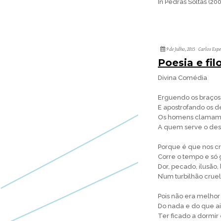
In Pedras Soltas (20
9 de Julho, 2015
Carlos Esp
Poesia e fil
Divina Comédia
Erguendo os braços 
E apostrofando os de
Os homens clamam: 
A quem serve o dest
Porque é que nos cr
Corre o tempo e só g
Dor, pecado, ilusão, 
N’um turbilhão cruel
Pois não era melho
Do nada e do que ai
Ter ficado a dormi