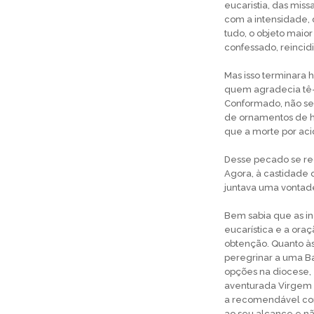
eucaristia, das mis
com a intensidade,
tudo, o objeto mai
confessado, reincidi
Mas isso terminara h
quem agradecia tê-
Conformado, não se 
de ornamentos de h
que a morte por aci
Desse pecado se red
Agora, à castidade
juntava uma vontade
Bem sabia que as i
eucarística e a ora
obtenção. Quanto às 
peregrinar a uma Bas
opções na diocese, e
aventurada Virgem 
a recomendável contr
ao seu alcance e nã