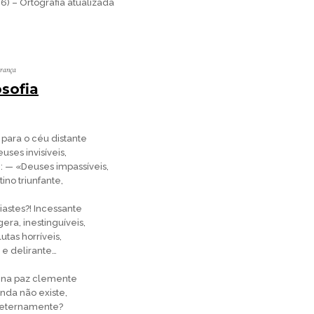
06) – Ortografia atualizada
erança
osofia
para o céu distante
uses invisíveis,
— «Deuses impassíveis,
ino triunfante,
iastes?! Incessante
era, inestinguíveis,
lutas horríveis,
 e delirante…
r na paz clemente
nda não existe,
r eternamente?