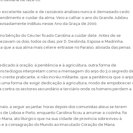
excelente saúde e de razoáveis análises nunca é demasiado cedo
pendimento e cuidar da alma. Veio a calhar o ano do Grande Jubileu
visadamente instituiu nesse Ano da Graça de 2000.
 bênção do Céu ter ficado Carolina a cuidar dele. Antes de se
ezavam os dois, todos os dias, por D. Deolinda, Esposa e Madrinha,
a que a sua alma mais célere entrasse no Paraíso, aliviada das penas
dicado à oração, à penitência e à agricultura, outra forma de
uns teólogos interpretam como a mensagem do anjo do 3.o segredo d
crente praticante, e não incréu militante, que a penitência que o anjo
ra uma forma de exigir dedicação à agricultura, modo de empobrecer 
na contra os sectores secundário e terciário onde os homens perdem a
aio, a seguir ao jantar, horas depois dos comunistas ateus se terem
 de Lisboa e Porto, enquanto Carolina ficou a arrumar a cozinha, foi
Maria, ato litúrgico que na sua cidade de província sobreviveu à
a e à consagração do Mundo ao Imaculado Coração de Maria.