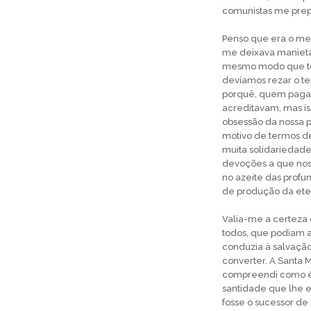
comunistas me pre
Penso que era o me
me deixava manietad
mesmo modo que tod
devíamos rezar o te
porquê, quem pagava
acreditavam, mas is
obsessão da nossa p
motivo de termos de
muita solidariedad
devoções a que nos 
no azeite das profu
de produção da eter
Valia-me a certeza 
todos, que podiam a
conduzia à salvação
converter. A Santa M
compreendi como é
santidade que lhe 
fosse o sucessor de