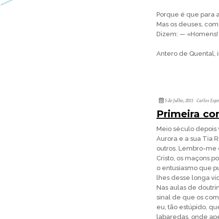
Porque é que para a
Mas os deuses, com v
Dizem: — «Homens! 
Antero de Quental, 
5 de Julho, 2015
Carlos Esp
Primeira co
Meio século depois
Aurora e a sua Tia 
outros. Lembro-me 
Cristo, os maçons p
o entusiasmo que p
lhes desse longa vi
Nas aulas de doutri
sinal de que os comu
eu, tão estúpido, q
labaredas, onde ape