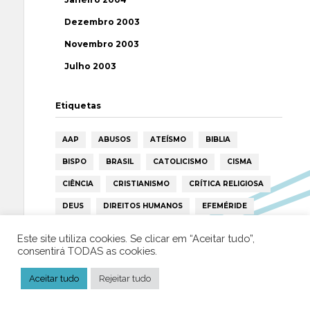
Dezembro 2003
Novembro 2003
Julho 2003
Etiquetas
AAP
ABUSOS
ATEÍSMO
BIBLIA
BISPO
BRASIL
CATOLICISMO
CISMA
CIÊNCIA
CRISTIANISMO
CRÍTICA RELIGIOSA
DEUS
DIREITOS HUMANOS
EFEMÉRIDE
ESPIRITISMO
ESTATÍSTICAS
FILOSOFIA
Este site utiliza cookies. Se clicar em “Aceitar tudo”,
consentirá TODAS as cookies.
FÁTIMA
HISTÓRIA
HUMANISMO
HUMOR
ICAR
IGREJA
ISLAMISMO
ISLÃO
Aceitar tudo
Rejeitar tudo
JESUS
LAICIDADE
LIBERDADE