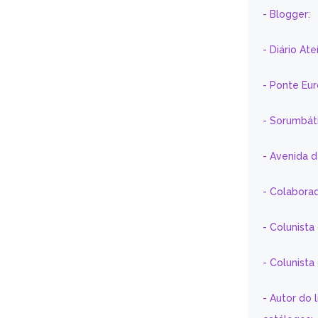
- Blogger:
- Diário At
- Ponte Eu
- Sorumbát
- Avenida 
- Colaborad
- Colunista
- Colunist
- Autor do 