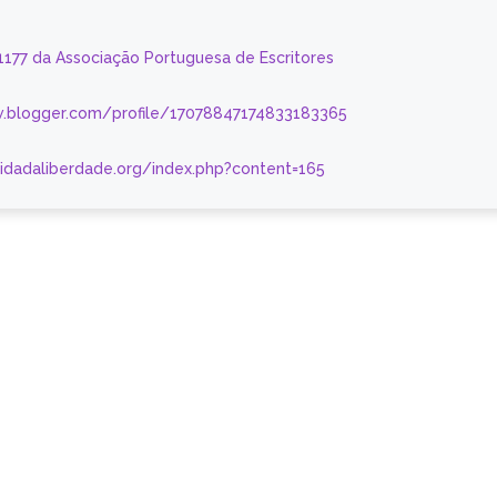
 1177 da Associação Portuguesa de Escritores
.blogger.com/profile/17078847174833183365
nidadaliberdade.org/index.php?content=165