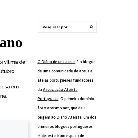
cano
oi vítima de
O Diário de uns ateus
é o blogue
outubro
.
de uma comunidade de ateus e
ateias portugueses fundadores
giosa em
da
Associação Ateísta
ana.
Portuguesa
. O primeiro domínio
foi o ateismo.net, que deu
origem ao Diário Ateísta, um dos
primeiros blogues portugueses.
Hoje, este é um espaço de