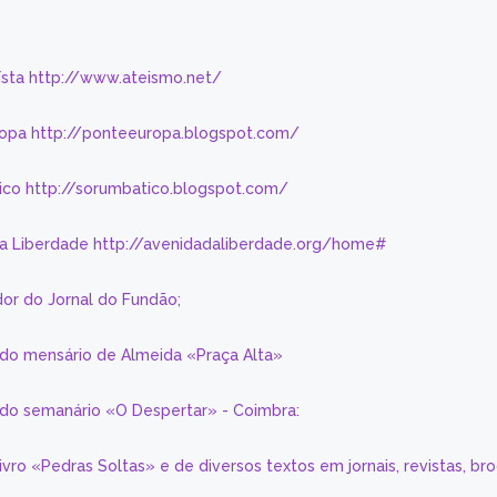
eísta http://www.ateismo.net/
ropa http://ponteeuropa.blogspot.com/
ico http://sorumbatico.blogspot.com/
da Liberdade http://avenidadaliberdade.org/home#
or do Jornal do Fundão;
 do mensário de Almeida «Praça Alta»
a do semanário «O Despertar» - Coimbra:
livro «Pedras Soltas» e de diversos textos em jornais, revistas, br