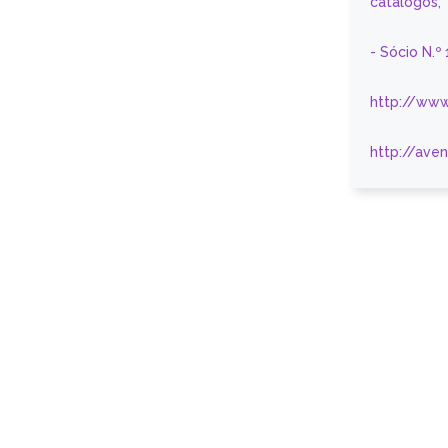
catálogos;
- Sócio N.º
http://www
http://ave