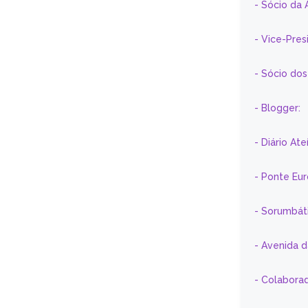
- Sócio da 
- Vice-Pre
- Sócio do
- Blogger:
- Diário At
- Ponte Eu
- Sorumbát
- Avenida 
- Colaborad