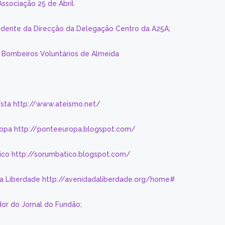
Associação 25 de Abril
sidente da Direcção da Delegação Centro da A25A;
s Bombeiros Voluntários de Almeida
eísta http://www.ateismo.net/
ropa http://ponteeuropa.blogspot.com/
ico http://sorumbatico.blogspot.com/
da Liberdade http://avenidadaliberdade.org/home#
or do Jornal do Fundão;