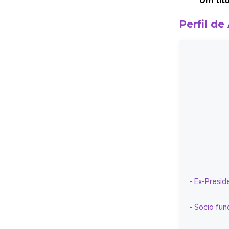
Um tít
Perfil de
- Ex-Presid
- Sócio fun