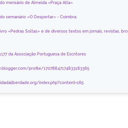
 do mensário de Almeida «Praça Alta»
a do semanário «O Despertar» - Coimbra:
livro «Pedras Soltas» e de diversos textos em jornais, revistas, br
 1177 da Associação Portuguesa de Escritores
.blogger.com/profile/17078847174833183365
nidadaliberdade.org/index.php?content=165