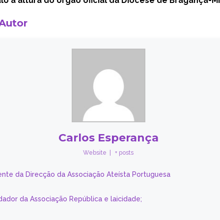
ulo à altura do órgão oficial da Diocese de Bragança-M
 Autor
Carlos Esperança
Website
|
+ posts
ente da Direcção da Associação Ateísta Portuguesa
dador da Associação República e laicidade;