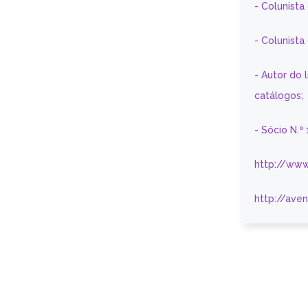
- Colunista
- Colunist
- Autor do 
catálogos;
- Sócio N.º
http://www
http://ave