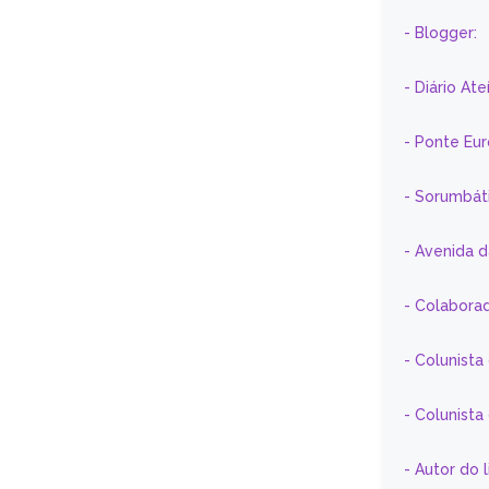
- Blogger:
- Diário At
- Ponte Eu
- Sorumbát
- Avenida 
- Colaborad
- Colunista
- Colunist
- Autor do 