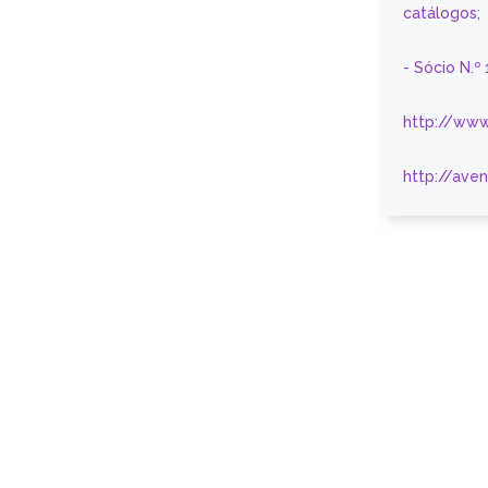
catálogos;
- Sócio N.º
http://www
http://ave