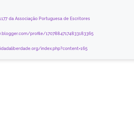
 1177 da Associação Portuguesa de Escritores
.blogger.com/profile/17078847174833183365
nidadaliberdade.org/index.php?content=165