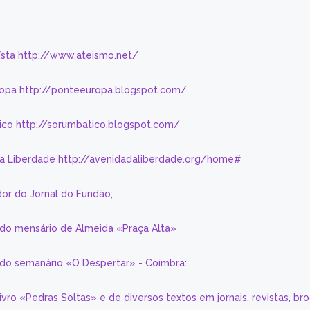
eísta http://www.ateismo.net/
ropa http://ponteeuropa.blogspot.com/
ico http://sorumbatico.blogspot.com/
da Liberdade http://avenidadaliberdade.org/home#
or do Jornal do Fundão;
 do mensário de Almeida «Praça Alta»
a do semanário «O Despertar» - Coimbra:
livro «Pedras Soltas» e de diversos textos em jornais, revistas, br