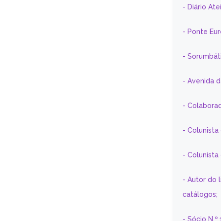
- Diário At
- Ponte Eu
- Sorumbát
- Avenida 
- Colaborad
- Colunista
- Colunist
- Autor do 
catálogos;
- Sócio N.º