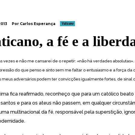
2013
Por Carlos Esperança
Vaticano
ticano, a fé e a liberd
as vezes e não me cansarei de o repetir: «não há verdades absolutas»
pressão do que penso e sinto sem me faltar o entusiasmo e a força da 
 meus adversários podem ter convicções igualmente fortes, de sinal c
cima fica reafirmado, reconheço que para um católico beato
santos e para os ateus não passem, em qualquer circunstân
uma multinacional da fé, responsável pela superstição, igno
odernidade.