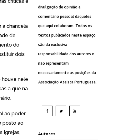
as críticas e
divulgação de opinião e
comentário pessoal daqueles
m a chancela
que aqui colaboram. Todos os
dade de
textos publicados neste espaço
mento do
são da exclusiva
tituir dois
responsabilidade dos autores e
.
não representam
necessariamente as posições da
o houve nele
Associação Ateísta Portuguesa
.
as a que na
nário.
al ao poder
o posto ao
 Igrejas,
Autores