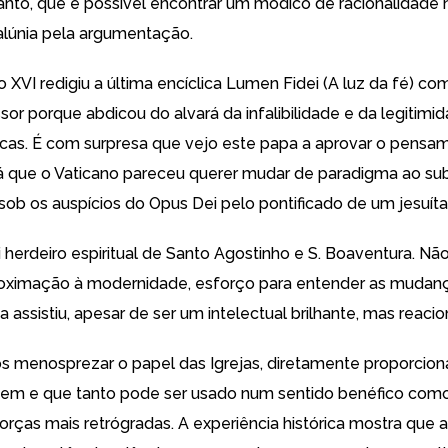
anto, que é possível encontrar um módico de racionalidade n
calúnia pela argumentação.
 XVI redigiu a última encíclica Lumen Fidei (A luz da fé) co
sor porque abdicou do alvará da infalibilidade e da legitimi
licas. É com surpresa que vejo este papa a aprovar o pensa
já que o Vaticano pareceu querer mudar de paradigma ao subs
sob os auspícios do Opus Dei pelo pontificado de um jesuíta
i herdeiro espiritual de Santo Agostinho e S. Boaventura. Nã
oximação à modernidade, esforço para entender as mudanç
a assistiu, apesar de ser um intelectual brilhante, mas reacio
menosprezar o papel das Igrejas, diretamente proporcion
õem e que tanto pode ser usado num sentido benéfico com
orças mais retrógradas. A experiência histórica mostra que as