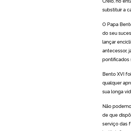
Creio, no ent
substituir a 
O Papa Bento
do seu suces
lançar encíc
antecessor, 
pontificados 
Bento XVI fo
qualquer apr
sua longa vid
Não podemos 
de que disp
serviço das f