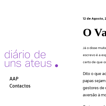
12 de Agosto, 
O Va
Já o disse muit
escrevo é a ex
certo de que os
Dito o que a
AAP
papas sejam 
Contactos
gestores de 
aversão à m