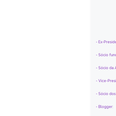
- Ex-Presid
- Sócio fun
- Sócio da 
- Vice-Pre
- Sócio do
- Blogger: