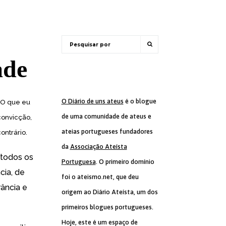
ade
O Diário de uns ateus
é o blogue
. O que eu
de uma comunidade de ateus e
convicção,
ateias portugueses fundadores
ontrário.
da
Associação Ateísta
 todos os
Portuguesa
. O primeiro domínio
cia, de
foi o ateismo.net, que deu
rância e
origem ao Diário Ateísta, um dos
primeiros blogues portugueses.
Hoje, este é um espaço de