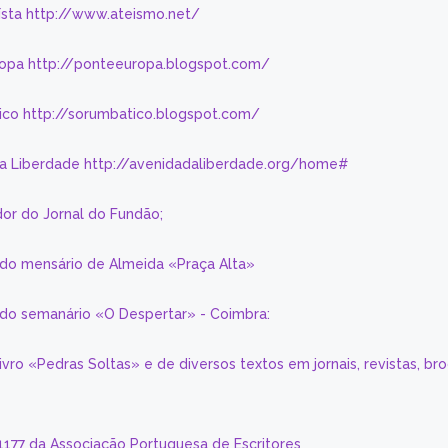
eísta http://www.ateismo.net/
ropa http://ponteeuropa.blogspot.com/
ico http://sorumbatico.blogspot.com/
da Liberdade http://avenidadaliberdade.org/home#
or do Jornal do Fundão;
 do mensário de Almeida «Praça Alta»
a do semanário «O Despertar» - Coimbra:
livro «Pedras Soltas» e de diversos textos em jornais, revistas, br
 1177 da Associação Portuguesa de Escritores