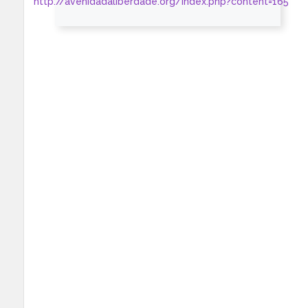
http://avenidadaliberdade.org/index.php?content=165