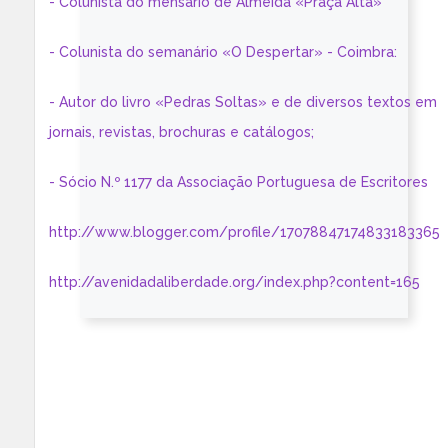
- Colunista do mensário de Almeida «Praça Alta»
- Colunista do semanário «O Despertar» - Coimbra:
- Autor do livro «Pedras Soltas» e de diversos textos em
jornais, revistas, brochuras e catálogos;
- Sócio N.º 1177 da Associação Portuguesa de Escritores
http://www.blogger.com/profile/17078847174833183365
http://avenidadaliberdade.org/index.php?content=165