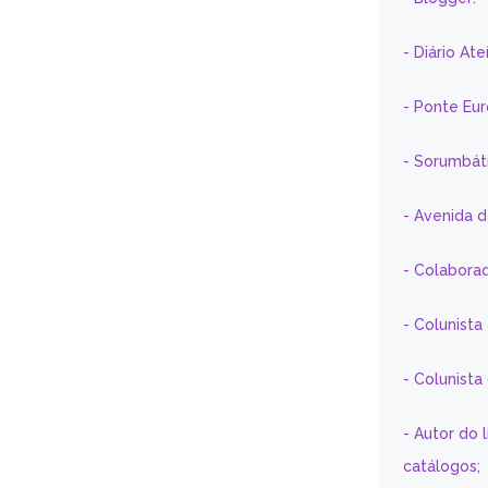
- Diário At
- Ponte Eu
- Sorumbát
- Avenida 
- Colaborad
- Colunista
- Colunist
- Autor do 
catálogos;