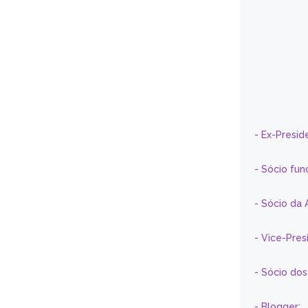
- Ex-Presid
- Sócio fun
- Sócio da 
- Vice-Pre
- Sócio do
- Blogger: