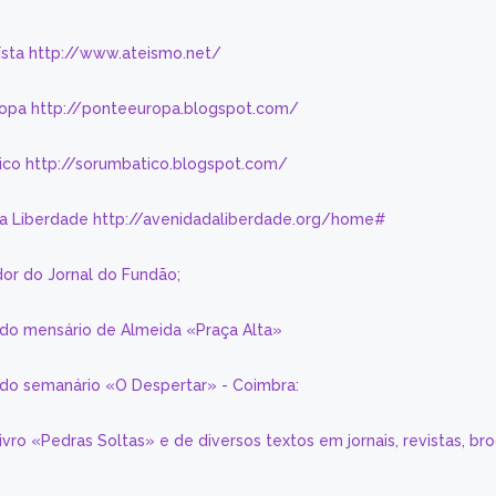
eísta http://www.ateismo.net/
ropa http://ponteeuropa.blogspot.com/
ico http://sorumbatico.blogspot.com/
da Liberdade http://avenidadaliberdade.org/home#
or do Jornal do Fundão;
 do mensário de Almeida «Praça Alta»
a do semanário «O Despertar» - Coimbra:
livro «Pedras Soltas» e de diversos textos em jornais, revistas, br