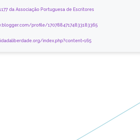
 1177 da Associação Portuguesa de Escritores
.blogger.com/profile/17078847174833183365
nidadaliberdade.org/index.php?content=165