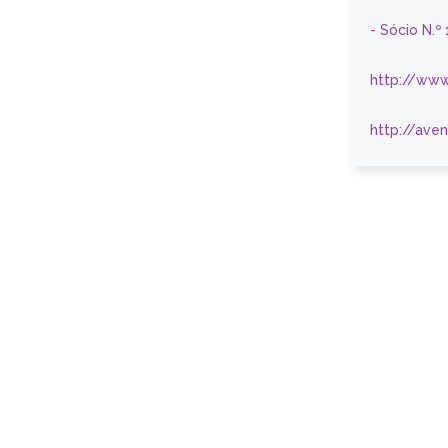
- Sócio N.º
http://www
http://ave