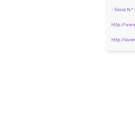
- Sócio N.º
http://www
http://ave