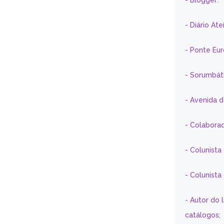
- Blogger:
- Diário At
- Ponte Eu
- Sorumbát
- Avenida 
- Colaborad
- Colunista
- Colunist
- Autor do 
catálogos;