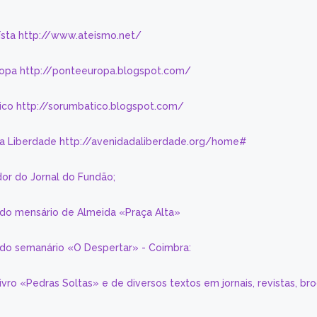
eísta http://www.ateismo.net/
ropa http://ponteeuropa.blogspot.com/
ico http://sorumbatico.blogspot.com/
da Liberdade http://avenidadaliberdade.org/home#
or do Jornal do Fundão;
 do mensário de Almeida «Praça Alta»
a do semanário «O Despertar» - Coimbra:
livro «Pedras Soltas» e de diversos textos em jornais, revistas, br