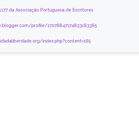
 1177 da Associação Portuguesa de Escritores
.blogger.com/profile/17078847174833183365
nidadaliberdade.org/index.php?content=165