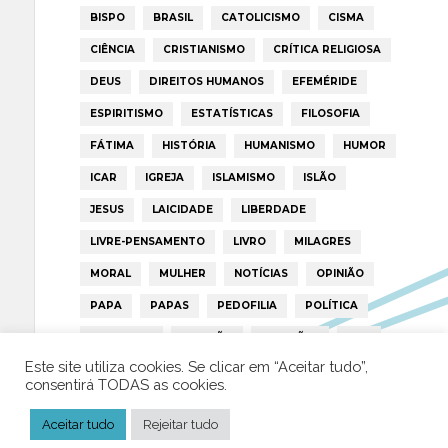
BISPO
BRASIL
CATOLICISMO
CISMA
CIÊNCIA
CRISTIANISMO
CRÍTICA RELIGIOSA
DEUS
DIREITOS HUMANOS
EFEMÉRIDE
ESPIRITISMO
ESTATÍSTICAS
FILOSOFIA
FÁTIMA
HISTÓRIA
HUMANISMO
HUMOR
ICAR
IGREJA
ISLAMISMO
ISLÃO
JESUS
LAICIDADE
LIBERDADE
LIVRE-PENSAMENTO
LIVRO
MILAGRES
MORAL
MULHER
NOTÍCIAS
OPINIÃO
PAPA
PAPAS
PEDOFILIA
POLÍTICA
PORTUGAL
RELIGIÃO
RELIGIÕES
RTP
Este site utiliza cookies. Se clicar em “Aceitar tudo”,
TRUMP
VATICANO
consentirá TODAS as cookies.
Aceitar tudo
Rejeitar tudo