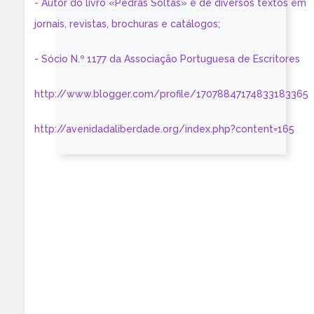
- Autor do livro «Pedras Soltas» e de diversos textos em
jornais, revistas, brochuras e catálogos;
- Sócio N.º 1177 da Associação Portuguesa de Escritores
http://www.blogger.com/profile/17078847174833183365
http://avenidadaliberdade.org/index.php?content=165