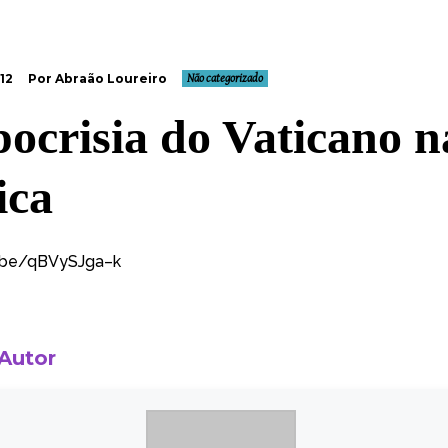
12
Por Abraão Loureiro
Não categorizado
pocrisia do Vaticano n
ica
u.be/qBVySJga–k
 Autor