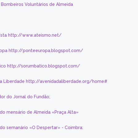
s Bombeiros Voluntários de Almeida
eísta http://www.ateismo.net/
ropa http://ponteeuropa.blogspot.com/
ico http://sorumbatico.blogspot.com/
da Liberdade http://avenidadaliberdade.org/home#
or do Jornal do Fundão;
 do mensário de Almeida «Praça Alta»
a do semanário «O Despertar» - Coimbra: