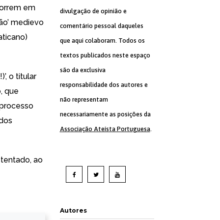
ocorrem em
divulgação de opinião e
ão’ medievo
comentário pessoal daqueles
aticano)
que aqui colaboram. Todos os
textos publicados neste espaço
são da exclusiva
, o titular
responsabilidade dos autores e
, que
não representam
o processo
necessariamente as posições da
 dos
Associação Ateísta Portuguesa
.
stentado, ao
Autores