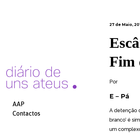
27 de Maio, 20
Escâ
Fim 
Por
E – Pá
AAP
A detenção d
Contactos
branco’ é si
um complexo 