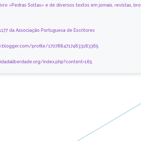
livro «Pedras Soltas» e de diversos textos em jornais, revistas, br
 1177 da Associação Portuguesa de Escritores
.blogger.com/profile/17078847174833183365
nidadaliberdade.org/index.php?content=165