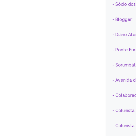
- Sócio do
- Blogger:
- Diário At
- Ponte Eu
- Sorumbát
- Avenida 
- Colaborad
- Colunista
- Colunist