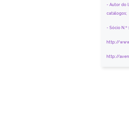
- Autor do 
catálogos;
- Sócio N.º
http://www
http://ave