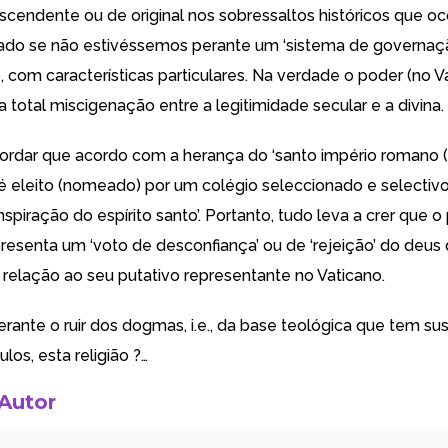
scendente ou de original nos sobressaltos históricos que 
ado se não estivéssemos perante um ‘sistema de governaç
, com características particulares. Na verdade o poder (no V
total miscigenação entre a legitimidade secular e a divina.
ordar que acordo com a herança do ‘santo império romano (!)’
é eleito (nomeado) por um colégio seleccionado e selectivo
nspiração do espírito santo’. Portanto, tudo leva a crer que 
resenta um ‘voto de desconfiança’ ou de ‘rejeição’ do deus
 relação ao seu putativo representante no Vaticano.
rante o ruir dos dogmas, i.e., da base teológica que tem su
los, esta religião ?…
 Autor