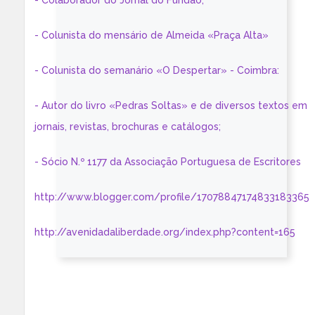
- Colaborador do Jornal do Fundão;
- Colunista do mensário de Almeida «Praça Alta»
- Colunista do semanário «O Despertar» - Coimbra:
- Autor do livro «Pedras Soltas» e de diversos textos em
jornais, revistas, brochuras e catálogos;
- Sócio N.º 1177 da Associação Portuguesa de Escritores
http://www.blogger.com/profile/17078847174833183365
http://avenidadaliberdade.org/index.php?content=165