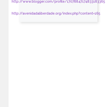
http://www.blogger.com/profile/17078847174833183365
http://avenidadaliberdade.org/index.php?content=165