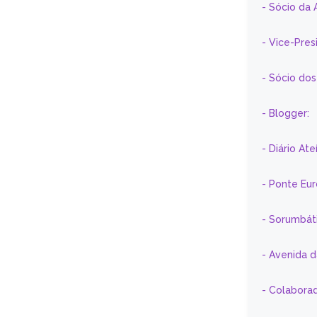
- Sócio da 
- Vice-Pre
- Sócio do
- Blogger:
- Diário At
- Ponte Eu
- Sorumbát
- Avenida 
- Colaborad