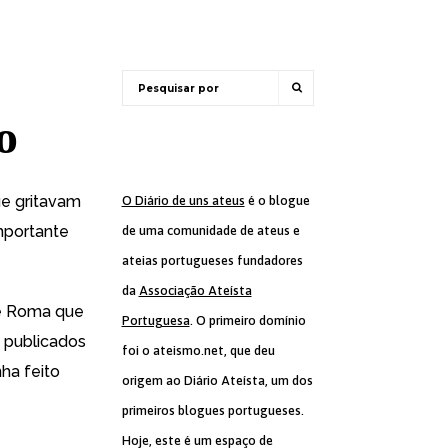
o
e gritavam
O Diário de uns ateus
é o blogue
mportante
de uma comunidade de ateus e
ateias portugueses fundadores
da
Associação Ateísta
de Roma que
Portuguesa
. O primeiro domínio
m publicados
foi o ateismo.net, que deu
ha feito
origem ao Diário Ateísta, um dos
primeiros blogues portugueses.
Hoje, este é um espaço de