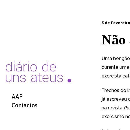
3 de Fevereiro
Não 
Uma benção 
durante uma 
exorcista ca
Trechos do l
AAP
já escreveu 
Contactos
na revista
Pa
exorcismo n