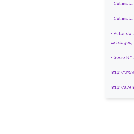
- Colunista
- Colunist
- Autor do 
catálogos;
- Sócio N.º
http://www
http://ave