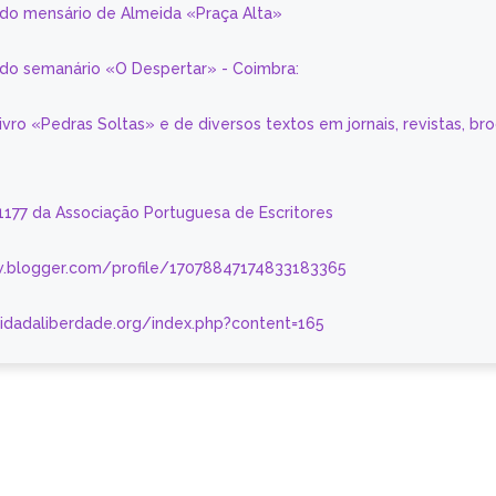
 do mensário de Almeida «Praça Alta»
a do semanário «O Despertar» - Coimbra:
livro «Pedras Soltas» e de diversos textos em jornais, revistas, br
 1177 da Associação Portuguesa de Escritores
.blogger.com/profile/17078847174833183365
nidadaliberdade.org/index.php?content=165