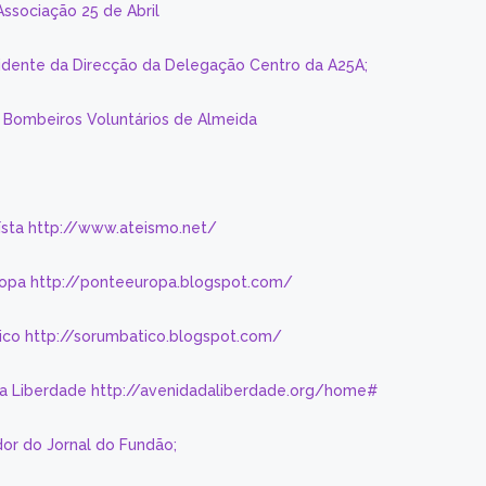
Associação 25 de Abril
sidente da Direcção da Delegação Centro da A25A;
s Bombeiros Voluntários de Almeida
eísta http://www.ateismo.net/
ropa http://ponteeuropa.blogspot.com/
ico http://sorumbatico.blogspot.com/
da Liberdade http://avenidadaliberdade.org/home#
or do Jornal do Fundão;