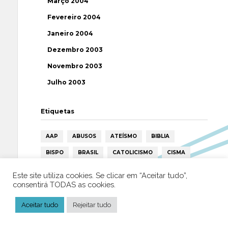
Março 2004
Fevereiro 2004
Janeiro 2004
Dezembro 2003
Novembro 2003
Julho 2003
Etiquetas
AAP
ABUSOS
ATEÍSMO
BIBLIA
BISPO
BRASIL
CATOLICISMO
CISMA
CIÊNCIA
CRISTIANISMO
CRÍTICA RELIGIOSA
Este site utiliza cookies. Se clicar em “Aceitar tudo”,
consentirá TODAS as cookies.
DEUS
DIREITOS HUMANOS
EFEMÉRIDE
ESPIRITISMO
ESTATÍSTICAS
FILOSOFIA
Aceitar tudo
Rejeitar tudo
FÁTIMA
HISTÓRIA
HUMANISMO
HUMOR