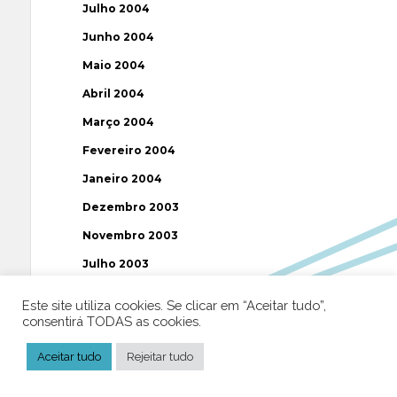
Julho 2004
Junho 2004
Maio 2004
Abril 2004
Março 2004
Fevereiro 2004
Janeiro 2004
Dezembro 2003
Novembro 2003
Julho 2003
Este site utiliza cookies. Se clicar em “Aceitar tudo”,
Etiquetas
consentirá TODAS as cookies.
Aceitar tudo
Rejeitar tudo
AAP
ABUSOS
ATEÍSMO
BIBLIA
BISPO
BRASIL
CATOLICISMO
CISMA