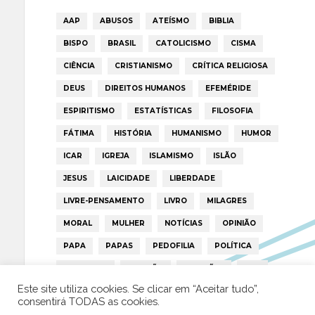
AAP
ABUSOS
ATEÍSMO
BIBLIA
BISPO
BRASIL
CATOLICISMO
CISMA
CIÊNCIA
CRISTIANISMO
CRÍTICA RELIGIOSA
DEUS
DIREITOS HUMANOS
EFEMÉRIDE
ESPIRITISMO
ESTATÍSTICAS
FILOSOFIA
FÁTIMA
HISTÓRIA
HUMANISMO
HUMOR
ICAR
IGREJA
ISLAMISMO
ISLÃO
JESUS
LAICIDADE
LIBERDADE
LIVRE-PENSAMENTO
LIVRO
MILAGRES
MORAL
MULHER
NOTÍCIAS
OPINIÃO
PAPA
PAPAS
PEDOFILIA
POLÍTICA
PORTUGAL
RELIGIÃO
RELIGIÕES
RTP
Este site utiliza cookies. Se clicar em “Aceitar tudo”,
TRUMP
VATICANO
consentirá TODAS as cookies.