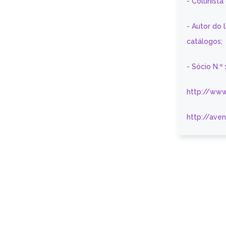
- Colunist
- Autor do 
catálogos;
- Sócio N.º
http://www
http://ave