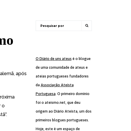
smo
O Diário de uns ateus
é o blogue
de uma comunidade de ateus e
 alemã, após
ateias portugueses fundadores
da
Associação Ateísta
Portuguesa
. O primeiro domínio
próxima
foi o ateismo.net, que deu
r o
origem ao Diário Ateísta, um dos
tã”.
primeiros blogues portugueses.
Hoje, este é um espaço de