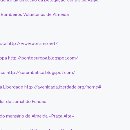
sidente da Direcção da Delegação Centro da A25A;
s Bombeiros Voluntários de Almeida
eísta http://www.ateismo.net/
ropa http://ponteeuropa.blogspot.com/
ico http://sorumbatico.blogspot.com/
da Liberdade http://avenidadaliberdade.org/home#
or do Jornal do Fundão;
 do mensário de Almeida «Praça Alta»