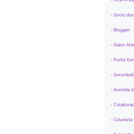
- Vice-Pre
- Sócio do
- Blogger:
- Diário At
- Ponte Eu
- Sorumbát
- Avenida 
- Colaborad
- Colunista