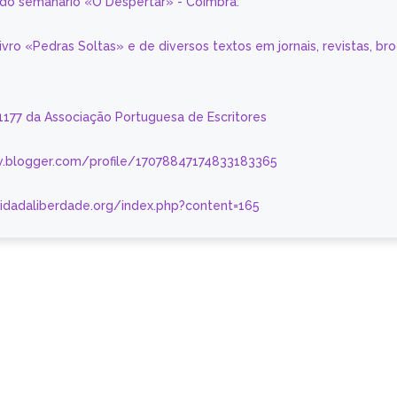
a do semanário «O Despertar» - Coimbra:
livro «Pedras Soltas» e de diversos textos em jornais, revistas, br
 1177 da Associação Portuguesa de Escritores
.blogger.com/profile/17078847174833183365
nidadaliberdade.org/index.php?content=165