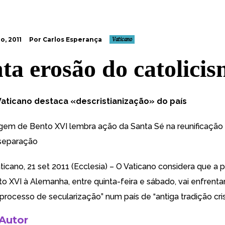
o, 2011
Por Carlos Esperança
Vaticano
nta erosão do catolici
aticano destaca «descristianização» do país
agem de Bento XVI lembra ação da Santa Sé na reunificação
separação
ticano, 21 set 2011 (Ecclesia) – O Vaticano considera que a 
to XVI à Alemanha, entre quinta-feira e sábado, vai enfrenta
processo de secularização” num país de “antiga tradição cris
 Autor