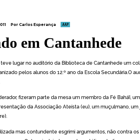
011
Por Carlos Esperança
AAP
do em Cantanhede
teve lugar no auditório da Biblioteca de Cantanhede um co
ganizado pelos alunos do 12.º ano da Escola Secundária.O aud
.
rador, fizeram parte da mesa um membro da Fé Bahá’í, um
resentação da Associação Ateísta (eu), um muçulmano, um
re).
ilizada mas contundente esgrimi argumentos, não contra os 