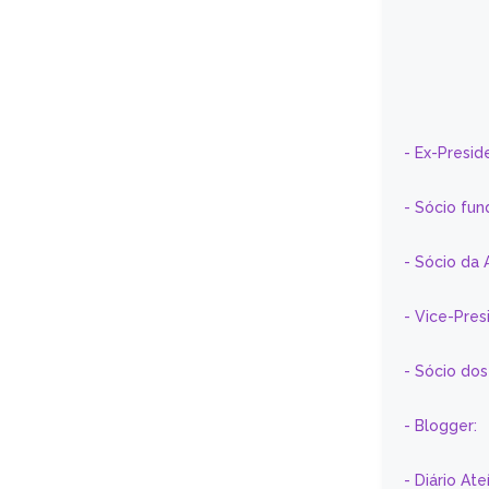
- Ex-Presid
- Sócio fun
- Sócio da 
- Vice-Pre
- Sócio do
- Blogger:
- Diário At