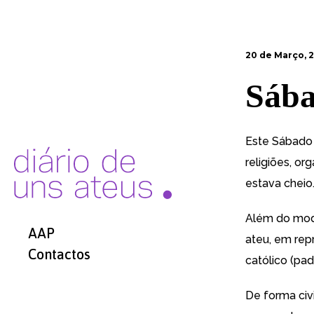
20 de Março, 2
Sába
Este Sábado 
religiões, or
estava cheio
Além do mode
AAP
ateu, em rep
Contactos
católico (pad
De forma civ