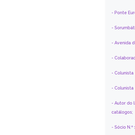
- Ponte Eu
- Sorumbát
- Avenida 
- Colaborad
- Colunista
- Colunist
- Autor do 
catálogos;
- Sócio N.º