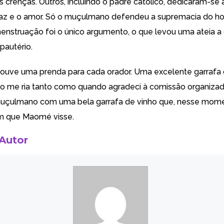
 crenças. Outros, incluindo o padre católico, dedicaram-se a 
paz e o amor. Só o muçulmano defendeu a supremacia do 
menstruação foi o único argumento, o que levou uma ateia a
pautério.
ouve uma prenda para cada orador. Uma excelente garrafa 
o me ria tanto como quando agradeci à comissão organiza
muçulmano com uma bela garrafa de vinho que, nesse mome
m que Maomé visse.
 Autor