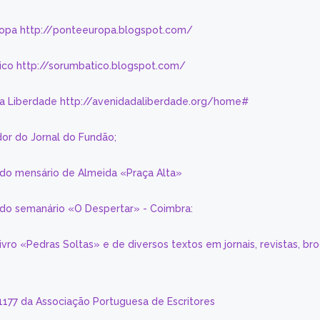
ropa http://ponteeuropa.blogspot.com/
ico http://sorumbatico.blogspot.com/
da Liberdade http://avenidadaliberdade.org/home#
or do Jornal do Fundão;
 do mensário de Almeida «Praça Alta»
a do semanário «O Despertar» - Coimbra:
livro «Pedras Soltas» e de diversos textos em jornais, revistas, br
 1177 da Associação Portuguesa de Escritores