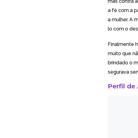
mas contra as
a fé com a 
a mulher. A 
lo com o des
Finalmente h
muito que nã
brindado o 
segurava se
Perfil de