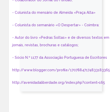
- Colaborador do Jornal do Fundão;
- Colunista do mensário de Almeida «Praça Alta»
- Colunista do semanário «O Despertar» - Coimbra:
- Autor do livro «Pedras Soltas» e de diversos textos em
jornais, revistas, brochuras e catálogos;
- Sócio N.º 1177 da Associação Portuguesa de Escritores
http://www.blogger.com/profile/17078847174833183365
http://avenidadaliberdade.org/index.php?content=165