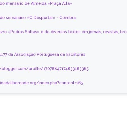
 do mensário de Almeida «Praça Alta»
a do semanário «O Despertar» - Coimbra:
livro «Pedras Soltas» e de diversos textos em jornais, revistas, br
 1177 da Associação Portuguesa de Escritores
.blogger.com/profile/17078847174833183365
nidadaliberdade.org/index.php?content=165