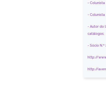
- Colunista
- Colunist
- Autor do 
catálogos;
- Sócio N.º
http://www
http://ave