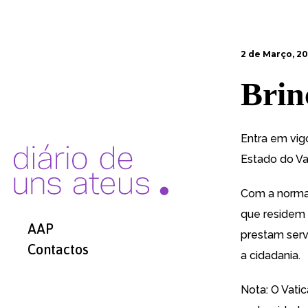
2 de Março, 20
Brin
Entra em vig
Estado do Va
Com a norma,
que residem 
AAP
prestam serv
Contactos
a cidadania.
Nota: O Vati