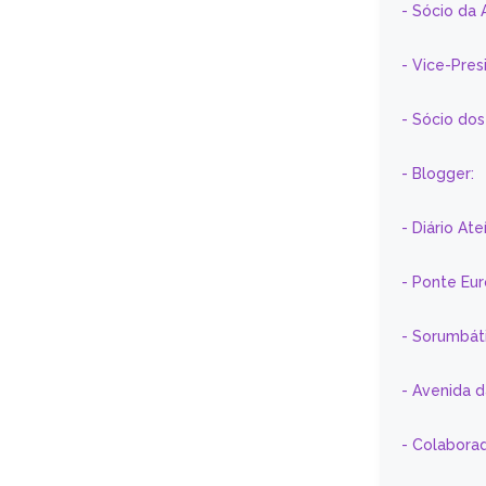
- Sócio da 
- Vice-Pre
- Sócio do
- Blogger:
- Diário At
- Ponte Eu
- Sorumbát
- Avenida 
- Colaborad