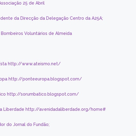
Associação 25 de Abril
sidente da Direcção da Delegação Centro da A25A;
s Bombeiros Voluntários de Almeida
eísta http://www.ateismo.net/
ropa http://ponteeuropa.blogspot.com/
ico http://sorumbatico.blogspot.com/
da Liberdade http://avenidadaliberdade.org/home#
or do Jornal do Fundão;