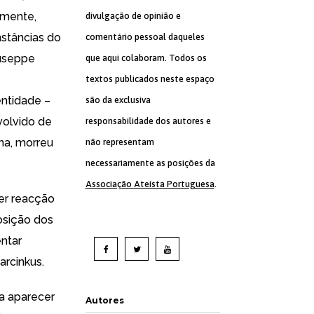
emente,
divulgação de opinião e
nstâncias do
comentário pessoal daqueles
iuseppe
que aqui colaboram. Todos os
textos publicados neste espaço
entidade –
são da exclusiva
volvido de
responsabilidade dos autores e
na, morreu
não representam
necessariamente as posições da
Associação Ateísta Portuguesa
.
er reacção
osição dos
ntar
arcinkus.
 a aparecer
Autores