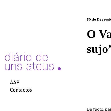
30 de Dezembr
O Va
suj
AAP
Contactos
De facto, p