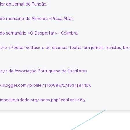
or do Jornal do Fundão;
 do mensário de Almeida «Praça Alta»
a do semanário «O Despertar» - Coimbra:
livro «Pedras Soltas» e de diversos textos em jornais, revistas, br
 1177 da Associação Portuguesa de Escritores
.blogger.com/profile/17078847174833183365
nidadaliberdade.org/index.php?content=165