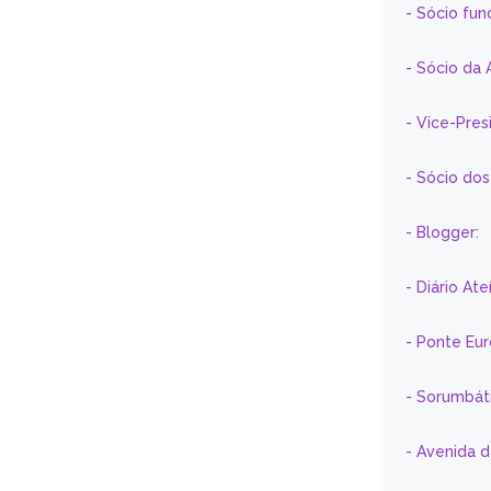
- Sócio fun
- Sócio da 
- Vice-Pre
- Sócio do
- Blogger:
- Diário At
- Ponte Eu
- Sorumbát
- Avenida 