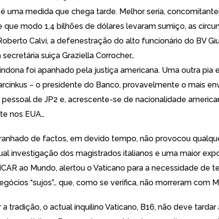
, é uma medida que chega tarde. Melhor seria, concomitant
e que modo 1,4 bilhões de dólares levaram sumiço, as circu
 Roberto Calvi, a defenestração do alto funcionário do BV G
 secretária suiça Graziella Corrocher…
indona foi apanhado pela justiça americana. Uma outra pia 
rcinkus – o presidente do Banco, provavelmente o mais en
 pessoal de JP2 e, acrescente-se de nacionalidade america
nte nos EUA…
ranhado de factos, em devido tempo, não provocou qualqu
tual investigação dos magistrados italianos e uma maior exp
ICAR ao Mundo, alertou o Vaticano para a necessidade de te
negócios “sujos”… que, como se verifica, não morreram com M
r a tradição, o actual inquilino Vaticano, B16, não deve tardar