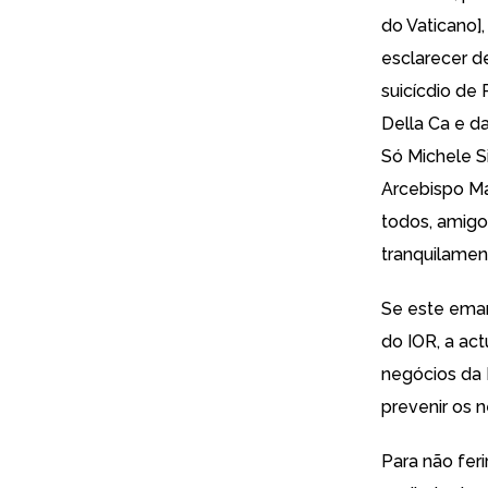
do Vaticano]
esclarecer d
suicícdio de
Della Ca e da
Só Michele S
Arcebispo Ma
todos, amigo
tranquilame
Se este ema
do IOR, a ac
negócios da 
prevenir os 
Para não feri