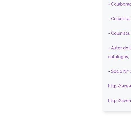
- Colaborad
- Colunista
- Colunist
- Autor do 
catálogos;
- Sócio N.º
http://www
http://ave