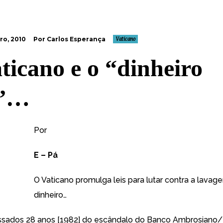
o, 2010
Por Carlos Esperança
Vaticano
ticano e o “dinheiro
o”…
Por
E – Pá
O Vaticano promulga leis para lutar contra a lavag
dinheiro…
assados 28 anos [1982] do escândalo do Banco Ambrosiano