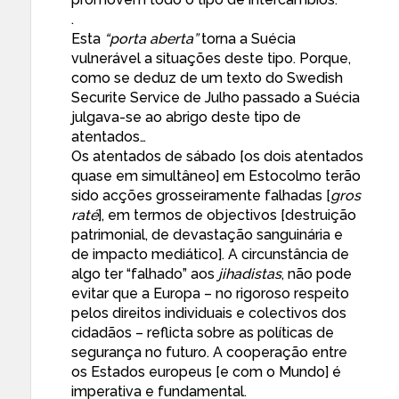
.
Esta
“porta aberta”
torna a Suécia
vulnerável a situações deste tipo. Porque,
como se deduz de um texto do
Swedish
Securite Service
de Julho passado a Suécia
julgava-se ao abrigo deste tipo de
atentados…
Os atentados de sábado [os dois atentados
quase em simultâneo] em Estocolmo
terão
sido acções grosseiramente falhadas
[
gros
raté
], em termos de objectivos [destruição
patrimonial, de devastação sanguinária e
de impacto mediático]. A circunstância de
algo ter “falhado” aos
jihadistas
, não pode
evitar que a Europa – no rigoroso respeito
pelos direitos individuais e colectivos dos
cidadãos – reflicta sobre as políticas de
segurança no futuro. A cooperação entre
os Estados europeus [e com o Mundo] é
imperativa e fundamental.