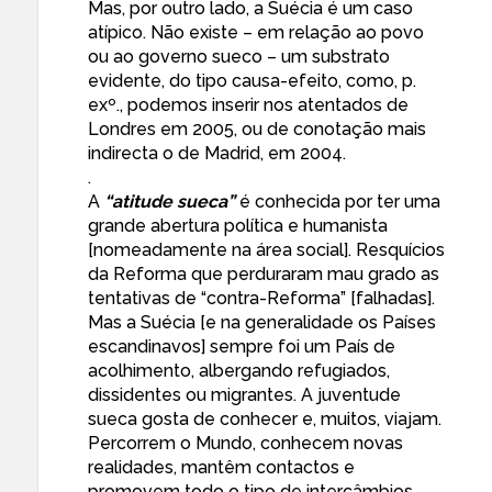
Mas, por outro lado, a Suécia é um caso
atípico. Não existe – em relação ao povo
ou ao governo sueco – um substrato
evidente, do tipo causa-efeito, como, p.
exº., podemos inserir nos atentados de
Londres em 2005, ou de conotação mais
indirecta o de Madrid, em 2004.
.
A
“atitude sueca”
é conhecida por ter uma
grande abertura política e humanista
[nomeadamente na área social]. Resquícios
da Reforma que perduraram mau grado as
tentativas de “contra-Reforma” [falhadas].
Mas a Suécia [e na generalidade os Países
escandinavos] sempre foi um País de
acolhimento, albergando refugiados,
dissidentes ou migrantes. A juventude
sueca gosta de conhecer e, muitos, viajam.
Percorrem o Mundo, conhecem novas
realidades, mantêm contactos e
promovem todo o tipo de intercâmbios.