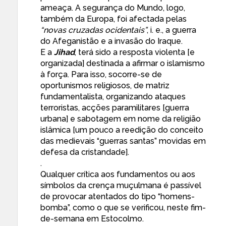
ameaça. A segurança do Mundo, logo,
também da Europa, foi afectada pelas
“novas cruzadas ocidentais”
, i. e., a guerra
do Afeganistão e a invasão do Iraque.
E a
Jihad
, terá sido a resposta violenta [e
organizada] destinada a afirmar o islamismo
à força. Para isso, socorre-se de
oportunismos religiosos, de matriz
fundamentalista, organizando ataques
terroristas, acções paramilitares [guerra
urbana] e sabotagem em nome da religião
islâmica [um pouco a reedição do conceito
das medievais “guerras santas” movidas em
defesa da cristandade].
.
Qualquer crítica aos fundamentos ou aos
símbolos da crença muçulmana é passível
de provocar atentados do tipo “homens-
bomba”, como o que se verificou, neste fim-
de-semana em Estocolmo.