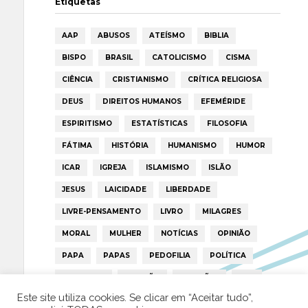
Etiquetas
AAP
ABUSOS
ATEÍSMO
BIBLIA
BISPO
BRASIL
CATOLICISMO
CISMA
CIÊNCIA
CRISTIANISMO
CRÍTICA RELIGIOSA
DEUS
DIREITOS HUMANOS
EFEMÉRIDE
ESPIRITISMO
ESTATÍSTICAS
FILOSOFIA
FÁTIMA
HISTÓRIA
HUMANISMO
HUMOR
ICAR
IGREJA
ISLAMISMO
ISLÃO
JESUS
LAICIDADE
LIBERDADE
LIVRE-PENSAMENTO
LIVRO
MILAGRES
MORAL
MULHER
NOTÍCIAS
OPINIÃO
PAPA
PAPAS
PEDOFILIA
POLÍTICA
PORTUGAL
RELIGIÃO
RELIGIÕES
RTP
Este site utiliza cookies. Se clicar em “Aceitar tudo”,
TRUMP
VATICANO