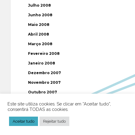
Julho 2008
Junho 2008
Maio 2008
Abril 2008
Março 2008
Fevereiro 2008
Janeiro 2008
Dezembro 2007
Novembro 2007
Outubro 2007
Setembro 2007
Este site utiliza cookies. Se clicar em “Aceitar tudo”,
consentirá TODAS as cookies.
Agosto 2007
Julho 2007
Aceitar tudo
Rejeitar tudo
Junho 2007