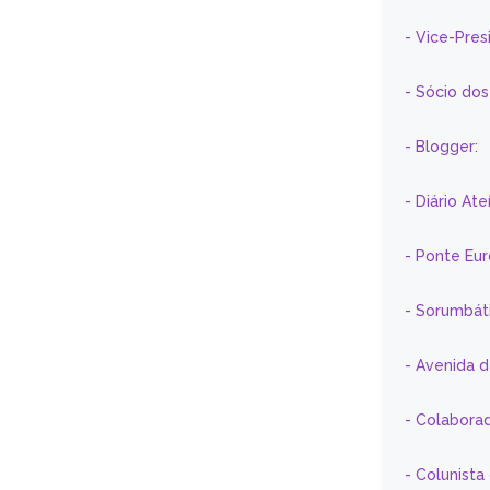
- Vice-Pre
- Sócio do
- Blogger:
- Diário At
- Ponte Eu
- Sorumbát
- Avenida 
- Colaborad
- Colunista