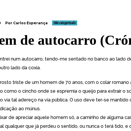
0
Por Carlos Esperança
Não categorizado
em de autocarro (Cró
trei num autocarro, tendo-me sentado no banco ao lado 
outro lado da coxia.
 rosto triste de um homem de 70 anos, com o colar romano a
o como o cincho onde se espremia o queijo para extrair o so
o via tal adereço na via pública. O uso deve ter-se mantido
edicação ao múnus.
xar de apreciar aquele homem só, a caminho de alguma cas
al qualquer que já perdeu o sentido, ou nunca o terá tido, e