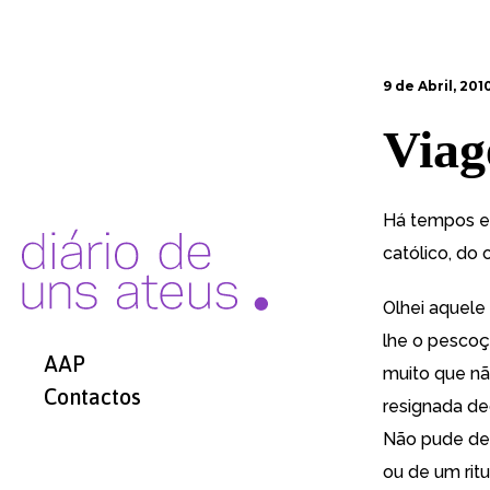
9 de Abril, 201
Viag
Há tempos en
católico, do 
Olhei aquele
lhe o pescoç
AAP
muito que nã
Contactos
resignada d
Não pude dei
ou de um ritu