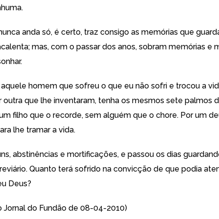
nhuma.
ca anda só, é certo, traz consigo as memórias que guard
calenta; mas, com o passar dos anos, sobram memórias e 
onhar.
e aquele homem que sofreu o que eu não sofri e trocou a vi
r outra que lhe inventaram, tenha os mesmos sete palmos de
um filho que o recorde, sem alguém que o chore. Por um d
ra lhe tramar a vida.
uns, abstinências e mortificações, e passou os dias guardand
breviário. Quanto terá sofrido na convicção de que podia ate
seu Deus?
o Jornal do Fundão de 08-04-2010)