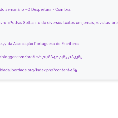
a do semanário «O Despertar» - Coimbra:
livro «Pedras Soltas» e de diversos textos em jornais, revistas, br
 1177 da Associação Portuguesa de Escritores
.blogger.com/profile/17078847174833183365
nidadaliberdade.org/index.php?content=165