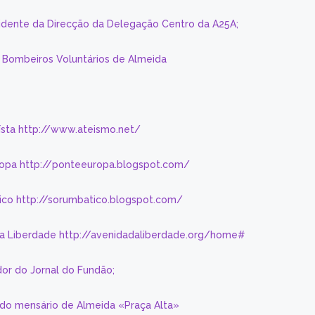
sidente da Direcção da Delegação Centro da A25A;
s Bombeiros Voluntários de Almeida
eísta http://www.ateismo.net/
ropa http://ponteeuropa.blogspot.com/
ico http://sorumbatico.blogspot.com/
da Liberdade http://avenidadaliberdade.org/home#
or do Jornal do Fundão;
 do mensário de Almeida «Praça Alta»