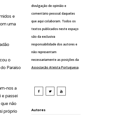
divulgação de opinião e
comentário pessoal daqueles
imidos e
que aqui colaboram. Todos os
 com uma
textos publicados neste espaço
são da exclusiva
dadão
responsabilidade dos autores e
não representam
icou o
necessariamente as posições da
 do Paraíso
Associação Ateísta Portuguesa
.
am-nos a
i e passei
a que não
Autores
i próprio