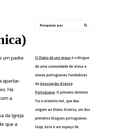
nica)
de um padre
O Diário de uns ateus
é o blogue
de uma comunidade de ateus e
ateias portugueses fundadores
 apertar-
da
Associação Ateísta
ro. Há
Portuguesa
. O primeiro domínio
 com a
foi o ateismo.net, que deu
origem ao Diário Ateísta, um dos
a da Igreja
primeiros blogues portugueses.
 de que a
Hoje, este é um espaço de