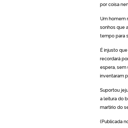
por coisa ne
Um homem nun
sonhos que a
tempo para s
É injusto qu
recordará po
espera, sem 
inventaram pa
Suportou jej
a leitura do 
martírio do 
(Publicada n