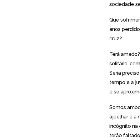
sociedade se
Que sofrimen
anos perdido
cruz?
Terá amado?
solitário, co
Seria precis
tempo e a ju
e se aproxim
Somos ambos
ajoelhar e a 
incógnito na
terão faltad