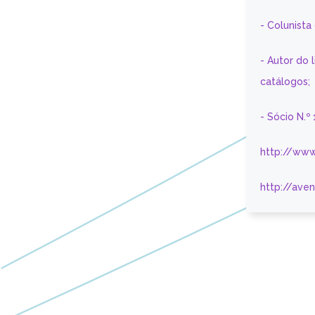
- Colunist
- Autor do 
catálogos;
- Sócio N.º
http://www
http://ave