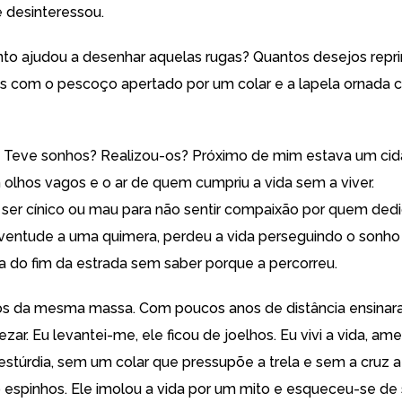
 desinteressou.
to ajudou a desenhar aquelas rugas? Quantos desejos repr
s com o pescoço apertado por um colar e a lapela ornada
 Teve sonhos? Realizou-os? Próximo de mim estava um ci
m olhos vagos e o ar de quem cumpriu a vida sem a viver.
o ser cínico ou mau para não sentir compaixão por quem ded
ventude a uma quimera, perdeu a vida perseguindo o sonho
a do fim da estrada sem saber porque a percorreu.
 da mesma massa. Com poucos anos de distância ensinar
rezar. Eu levantei-me, ele ficou de joelhos. Eu vivi a vida, ame
 estúrdia, sem um colar que pressupõe a trela e sem a cruz 
o espinhos. Ele imolou a vida por um mito e esqueceu-se de s