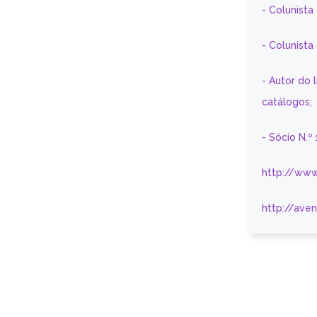
- Colunista
- Colunist
- Autor do 
catálogos;
- Sócio N.º
http://www
http://ave