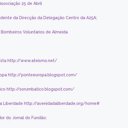
Associação 25 de Abril
sidente da Direcção da Delegação Centro da A25A;
s Bombeiros Voluntários de Almeida
eísta http://www.ateismo.net/
ropa http://ponteeuropa.blogspot.com/
ico http://sorumbatico.blogspot.com/
da Liberdade http://avenidadaliberdade.org/home#
or do Jornal do Fundão;