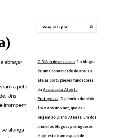
a)
e abraçar
O Diário de uns ateus
é o blogue
de uma comunidade de ateus e
ateias portugueses fundadores
vram a pele
da
Associação Ateísta
de. Uns
Portuguesa
. O primeiro domínio
ue irrompem
foi o ateismo.net, que deu
origem ao Diário Ateísta, um dos
primeiros blogues portugueses.
 se alonga
Hoje, este é um espaço de