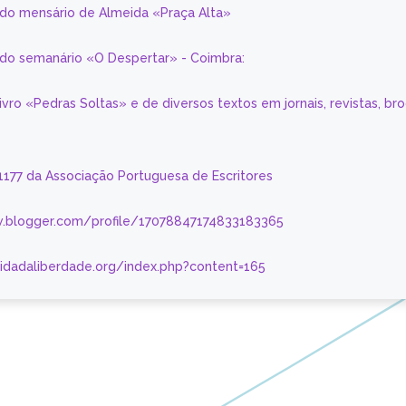
 do mensário de Almeida «Praça Alta»
a do semanário «O Despertar» - Coimbra:
livro «Pedras Soltas» e de diversos textos em jornais, revistas, br
 1177 da Associação Portuguesa de Escritores
.blogger.com/profile/17078847174833183365
nidadaliberdade.org/index.php?content=165