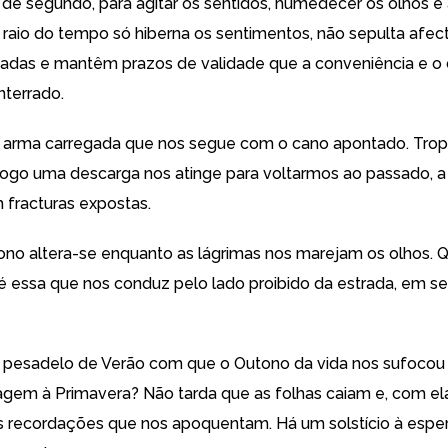
de segundo, para agitar os sentidos, humedecer os olhos e 
 raio do tempo só hiberna os sentimentos, não sepulta afec
adas e mantêm prazos de validade que a conveniência e o
nterrado.
a arma carregada que nos segue com o cano apontado. Tr
ogo uma descarga nos atinge para voltarmos ao passado, a 
 fracturas expostas.
ono altera-se enquanto as lágrimas nos marejam os olhos. 
é essa que nos conduz pelo lado proibido da estrada, em se
 pesadelo de Verão com que o Outono da vida nos sufoco
iagem à Primavera? Não tarda que as folhas caiam e, com ela
s recordações que nos apoquentam. Há um solstício à espe