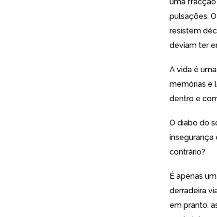
uma fracção 
pulsações. O
resistem déc
deviam ter e
A vida é um
memórias e l
dentro e com
O diabo do s
insegurança 
contrário?
É apenas um
derradeira v
em pranto, a