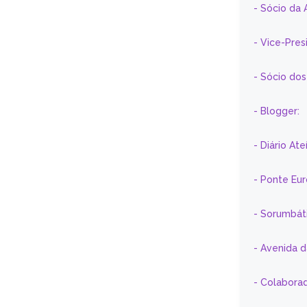
- Sócio da 
- Vice-Pre
- Sócio do
- Blogger:
- Diário At
- Ponte Eu
- Sorumbát
- Avenida 
- Colaborad