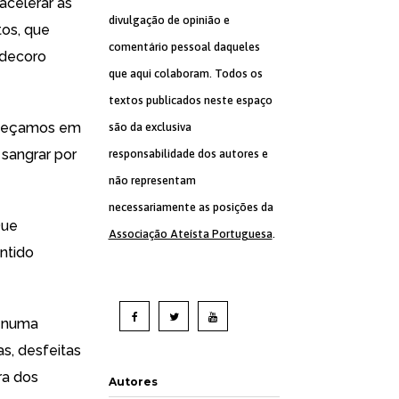
acelerar as
divulgação de opinião e
tos, que
comentário pessoal daqueles
 decoro
que aqui colaboram. Todos os
textos publicados neste espaço
opeçamos em
são da exclusiva
sangrar por
responsabilidade dos autores e
não representam
necessariamente as posições da
Que
Associação Ateísta Portuguesa
.
ntido
u numa
s, desfeitas
ra dos
Autores