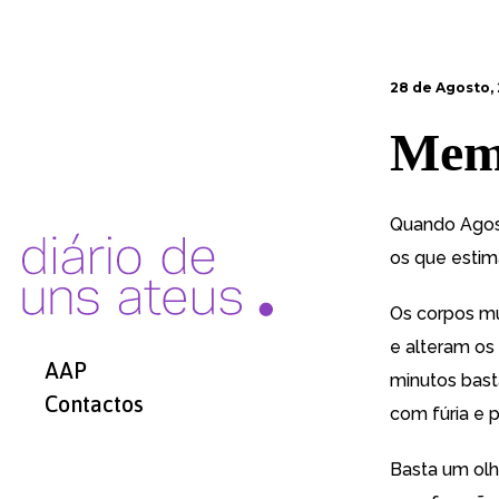
28 de Agosto,
Memó
Quando Agost
os que esti
Os corpos mu
e alteram os
AAP
minutos bast
Contactos
com fúria e 
Basta um olh