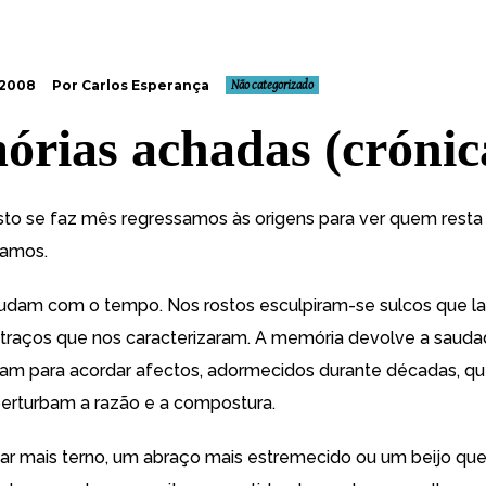
 2008
Por Carlos Esperança
Não categorizado
rias achadas (crónic
o se faz mês regressamos às origens para ver quem resta 
mamos.
dam com o tempo. Nos rostos esculpiram-se sulcos que la
 traços que nos caracterizaram. A memória devolve a sauda
am para acordar afectos, adormecidos durante décadas, q
perturbam a razão e a compostura.
ar mais terno, um abraço mais estremecido ou um beijo que