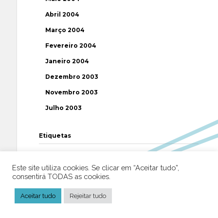
Abril 2004
Março 2004
Fevereiro 2004
Janeiro 2004
Dezembro 2003
Novembro 2003
Julho 2003
Etiquetas
AAP
ABUSOS
ATEÍSMO
BIBLIA
Este site utiliza cookies. Se clicar em “Aceitar tudo”,
BISPO
BRASIL
CATOLICISMO
CISMA
consentirá TODAS as cookies.
CIÊNCIA
CRISTIANISMO
CRÍTICA RELIGIOSA
Aceitar tudo
Rejeitar tudo
DEUS
DIREITOS HUMANOS
EFEMÉRIDE