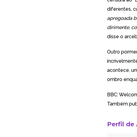
diferentes, c
apregoada bel
dirimente, co
disse o arceb
Outro pormeno
incrivelment
acontece, u
ombro enquan
BBC: Welcom
Também pub
Perfil de