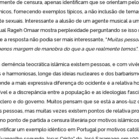
mente de censura, apenas identificam que se orientam pelo
lâmicos, fornecendo exemplos típicos, a não inclusão de tema
te sexuais. Interessante a alusão de um agente musical a 
qual Rageh Omaar mostra perplexidade perguntando se isso 
e a resposta não podia ser mais interessante, “
Muitas pess
enos margem de manobra do que a que realmente temos.
“.
 demência teocrática islâmica existem pessoas, e com vivê
s e harmoniosas, longe das ideias nucleares e dos barbarism
 onde a mais expressiva diferença do ocidente é a relativa h
ível e a discrepância entre a população e as ideologias fasc
o clero e do governo. Muitos pensam que se está a anos-luz 
 pessoas, mas muitas vezes existem pontos de relativa pr
 ponto de partida a censura literária por motivos islâmicos
tificar um exemplo idêntico em Portugal por motivos católi
Evangelho segundo Jesus Cristo” de José Saramago em 1992