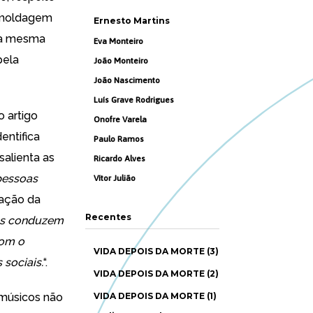
a moldagem
Ernesto Martins
 a mesma
Eva Monteiro
pela
João Monteiro
João Nascimento
Luís Grave Rodrigues
 artigo
Onofre Varela
entifica
Paulo Ramos
salienta as
Ricardo Alves
pessoas
Vítor Julião
eração da
Recentes
ns conduzem
com o
VIDA DEPOIS DA MORTE (3)
sociais.
“.
VIDA DEPOIS DA MORTE (2)
músicos não
VIDA DEPOIS DA MORTE (1)