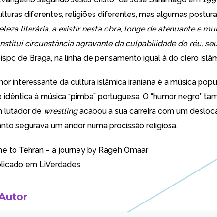
ulturas diferentes, religiões diferentes, mas algumas posturas
eza literária, a existir nesta obra, longe de atenuante e m
nstitui circunstância agravante da culpabilidade do réu, se
ispo de Braga, na linha de pensamento igual à do clero islâm
r interessante da cultura islâmica iraniana é a música popul
e idêntica à música “pimba” portuguesa. O “humor negro” ta
m lutador de
wrestling
acabou a sua carreira com um deslo
to segurava um andor numa procissão religiosa.
e to Tehran – a journey by Rageh Omaar
licado em
LiVerdades
 Autor