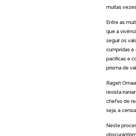
muitas veze
Entre as mui
que a vivênc
seguir os va
cumpridas e 
pacíficas e
prisma de va
Rageh Omaar 
revista irani
chefes de re
seja, a censu
Neste proce
obscurantism