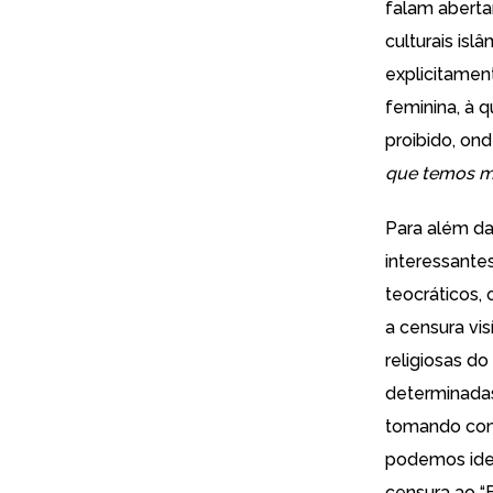
falam aberta
culturais is
explicitamen
feminina, à 
proibido, ond
que temos m
Para além da
interessante
teocráticos,
a censura vis
religiosas d
determinadas
tomando como
podemos iden
censura ao “