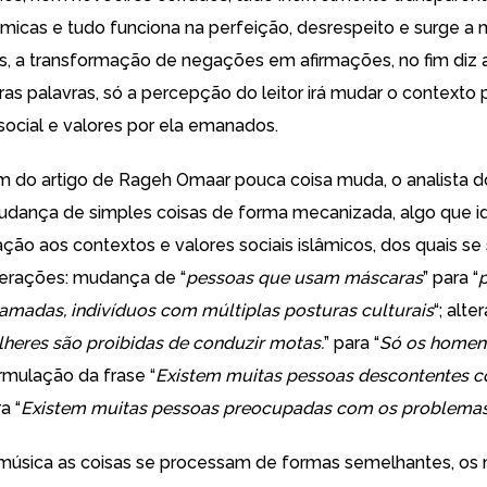
slâmicas e tudo funciona na perfeição, desrespeito e surge 
, a transformação de negações em afirmações, no fim diz
ras palavras, só a percepção do leitor irá mudar o contexto 
social e valores por ela emanados.
do artigo de Rageh Omaar pouca coisa muda, o analista do
dança de simples coisas de forma mecanizada, algo que id
ão aos contextos e valores sociais islâmicos, dos quais se 
terações: mudança de “
pessoas que usam máscaras
” para “
amadas, indivíduos com múltiplas posturas culturais
“; alt
heres são proibidas de conduzir motas.
” para “
Só os home
ormulação da frase “
Existem muitas pessoas descontentes 
a “
Existem muitas pessoas preocupadas com os problemas 
úsica as coisas se processam de formas semelhantes, os 