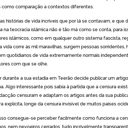
s como comparação a contextos diferentes.
tas histórias de vida incríveis que por lá se contavam, e qu
ia na teocracia islâmica não é tão má como se conta, para is
lores islâmicos, como em qualquer outro sistema fascista, re
a vida corre às mil maravilhas, surgem pessoas sorridentes,
 com quotidianos de vida extremamente normais independe
lores com que se olhe.
durante a sua estadia em Teerão decide publicar um artig
ana. Algo interessante pois sabia à partida que a censura exis
dacção censuram e adaptam os artigos antes da sua public
ra explicita, longe da censura invisível de muitos países ocide
sso consegue-se perceber facilmente como funciona a cen
os, nem nevoeiros cerrados, tudo incrivelmente transparent