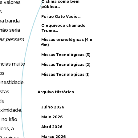
O clima como bem
s valores
público…
s
Fui ao Gato Vadio…
uma banda
O equívoco chamado
não seria
Trump…
oas pensam
Missas tecnológicas (4 e
fim)
Missas Tecnológicas (3)
ncias muito
Missas Tecnológicas (2)
os
Missas Tecnológicas (1)
onestidade,
istas
Arquivo Histórico
de
Julho 2026
oximidade,
Maio 2026
 no Irão
Abril 2026
cos, a
Março 2026
, países