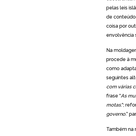
pelas leis i
de conteúdos
coisa por out
envolvência 
Na moldagem 
procede à mu
como adaptaç
seguintes al
com várias c
frase “
As mul
motas.
“; ref
governo.
” par
Também na m