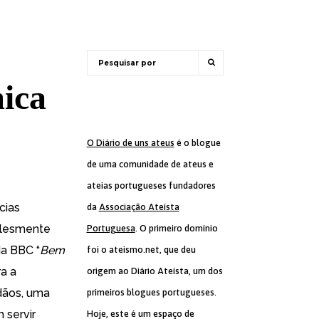
ica
O Diário de uns ateus
é o blogue
de uma comunidade de ateus e
ateias portugueses fundadores
cias
da
Associação Ateísta
mplesmente
Portuguesa
. O primeiro domínio
a BBC “
Bem
foi o ateismo.net, que deu
a a
origem ao Diário Ateísta, um dos
dãos, uma
primeiros blogues portugueses.
 servir
Hoje, este é um espaço de