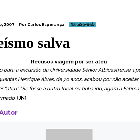
o, 2007
Por Carlos Esperança
Não categorizado
eísmo salva
Recusou viagem por ser ateu
o para a excursão da Universidade Sénior Albicastrense, ap
quentar. Henrique Alves, de 70 anos, acabou por não aceitar
r “ateu”. “Se fosse a outro local eu tinha ido, agora a Fátima
ormado
. (
JN
)
 Autor