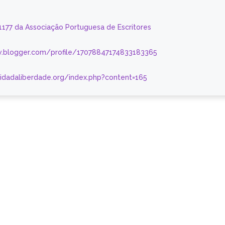
 1177 da Associação Portuguesa de Escritores
.blogger.com/profile/17078847174833183365
nidadaliberdade.org/index.php?content=165