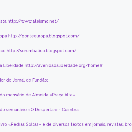
eísta http://www.ateismo.net/
ropa http://ponteeuropa.blogspot.com/
ico http://sorumbatico.blogspot.com/
da Liberdade http://avenidadaliberdade.org/home#
or do Jornal do Fundão;
 do mensário de Almeida «Praça Alta»
a do semanário «O Despertar» - Coimbra:
livro «Pedras Soltas» e de diversos textos em jornais, revistas, br