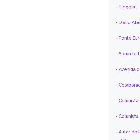
- Blogger:
- Diário At
- Ponte Eu
- Sorumbát
- Avenida 
- Colaborad
- Colunista
- Colunist
- Autor do 