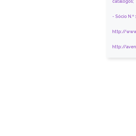
catálogos;
- Sócio N.º
http://www
http://ave