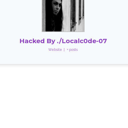
Hacked By ./Localc0de-07
Website
|
+ posts