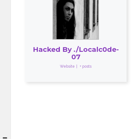
Hacked By ./Localc0de-
07
Website
|
+ posts