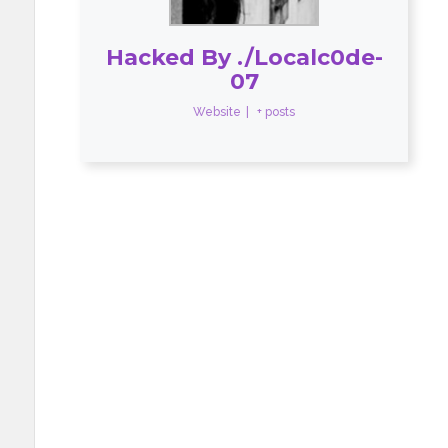
Hacked By ./Localc0de-
07
Website
|
+ posts