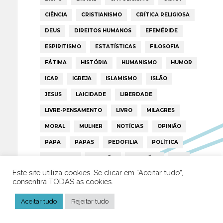
CIÊNCIA
CRISTIANISMO
CRÍTICA RELIGIOSA
DEUS
DIREITOS HUMANOS
EFEMÉRIDE
ESPIRITISMO
ESTATÍSTICAS
FILOSOFIA
FÁTIMA
HISTÓRIA
HUMANISMO
HUMOR
ICAR
IGREJA
ISLAMISMO
ISLÃO
JESUS
LAICIDADE
LIBERDADE
LIVRE-PENSAMENTO
LIVRO
MILAGRES
MORAL
MULHER
NOTÍCIAS
OPINIÃO
PAPA
PAPAS
PEDOFILIA
POLÍTICA
PORTUGAL
RELIGIÃO
RELIGIÕES
RTP
Este site utiliza cookies. Se clicar em “Aceitar tudo”,
TRUMP
VATICANO
consentirá TODAS as cookies.
Aceitar tudo
Rejeitar tudo