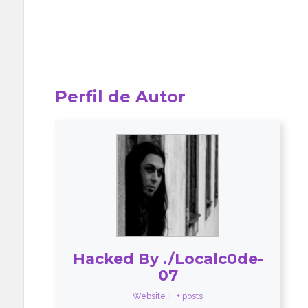
Perfil de Autor
Hacked By ./Localc0de-
07
Website
|
+ posts