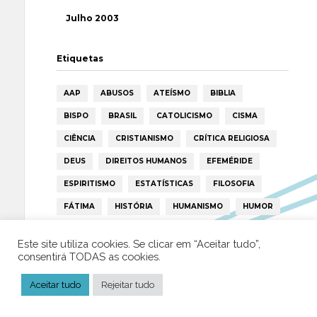
Julho 2003
Etiquetas
AAP
ABUSOS
ATEÍSMO
BIBLIA
BISPO
BRASIL
CATOLICISMO
CISMA
CIÊNCIA
CRISTIANISMO
CRÍTICA RELIGIOSA
DEUS
DIREITOS HUMANOS
EFEMÉRIDE
ESPIRITISMO
ESTATÍSTICAS
FILOSOFIA
FÁTIMA
HISTÓRIA
HUMANISMO
HUMOR
ICAR
IGREJA
ISLAMISMO
ISLÃO
Este site utiliza cookies. Se clicar em “Aceitar tudo”,
JESUS
LAICIDADE
LIBERDADE
consentirá TODAS as cookies.
LIVRE-PENSAMENTO
LIVRO
MILAGRES
Aceitar tudo
Rejeitar tudo
MORAL
MULHER
NOTÍCIAS
OPINIÃO