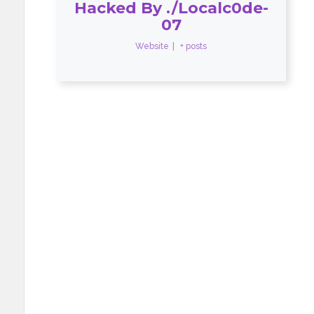
Hacked By ./Localc0de-
07
Website
|
+ posts