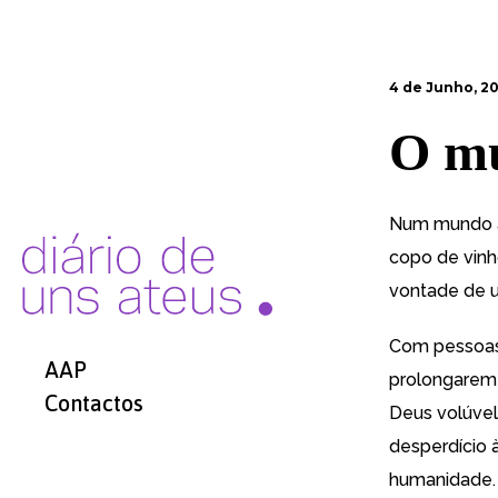
4 de Junho, 2
O m
Num mundo à 
copo de vinho
vontade de um
Com pessoas 
AAP
prolongarem 
Contactos
Deus volúvel
desperdício à
humanidade.