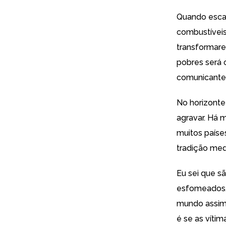
Quando escas
combustíveis 
transformare
pobres será 
comunicantes
No horizonte
agravar. Há 
muitos paíse
tradição medi
Eu sei que s
esfomeados, 
mundo assim 
é se as víti