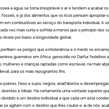
seia a água, se torna irrespirável o ar e tendem a acabar os
fósseis, é já dos alimentos que os ricos pensam apropriar-s
m em combustíveis ao serviço do transporte individual. A vi
cada vez mais curta e sofrida a menos que o princípio dos v
 nivele por baixo a longevidade global.
 perfilam-se perigos que a intolerância e o medo se encar
meninos guerreiros em África, genocídio no Darfur, fedelhos
s, mulheres e crianças raptadas como escravas, na mais abj
eval, para os mais repugnantes fins.
ão pobres, feios e sujos; negros, analfabetos e desemprega
doentes e tribais. Há certamente uma vontade superior que
dividido e um destino individual a que cada um está conden
mas se agitam com o destino que lhes coube e, ai de nós, ac