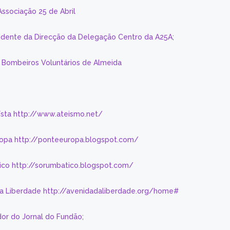
Associação 25 de Abril
sidente da Direcção da Delegação Centro da A25A;
s Bombeiros Voluntários de Almeida
eísta http://www.ateismo.net/
ropa http://ponteeuropa.blogspot.com/
ico http://sorumbatico.blogspot.com/
da Liberdade http://avenidadaliberdade.org/home#
or do Jornal do Fundão;