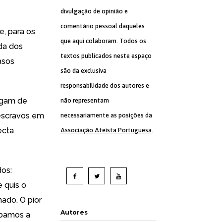
divulgação de opinião e
comentário pessoal daqueles
e, para os
que aqui colaboram. Todos os
da dos
textos publicados neste espaço
asos
são da exclusiva
responsabilidade dos autores e
regam de
não representam
 escravos em
necessariamente as posições da
ecta
Associação Ateísta Portuguesa
.
dos:
 quis o
ado. O pior
Autores
abamos a