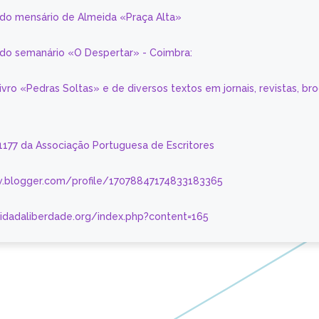
 do mensário de Almeida «Praça Alta»
a do semanário «O Despertar» - Coimbra:
livro «Pedras Soltas» e de diversos textos em jornais, revistas, br
 1177 da Associação Portuguesa de Escritores
.blogger.com/profile/17078847174833183365
nidadaliberdade.org/index.php?content=165