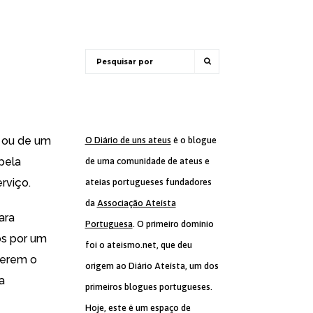
o ou de um
O Diário de uns ateus
é o blogue
 pela
de uma comunidade de ateus e
rviço.
ateias portugueses fundadores
da
Associação Ateísta
ara
Portuguesa
. O primeiro domínio
os por um
foi o ateismo.net, que deu
ferem o
origem ao Diário Ateísta, um dos
a
primeiros blogues portugueses.
Hoje, este é um espaço de