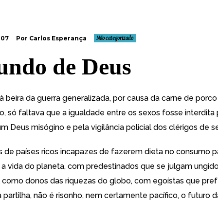
007
Por Carlos Esperança
Não categorizado
undo de Deus
beira da guerra generalizada, por causa da carne de porc
, só faltava que a igualdade entre os sexos fosse interdita
 Deus misógino e pela vigilância policial dos clérigos de se
de países ricos incapazes de fazerem dieta no consumo p
a vida do planeta, com predestinados que se julgam ungid
 como donos das riquezas do globo, com egoístas que pre
 partilha, não é risonho, nem certamente pacífico, o futuro d