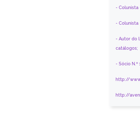
- Colunista
- Colunist
- Autor do 
catálogos;
- Sócio N.º
http://www
http://ave