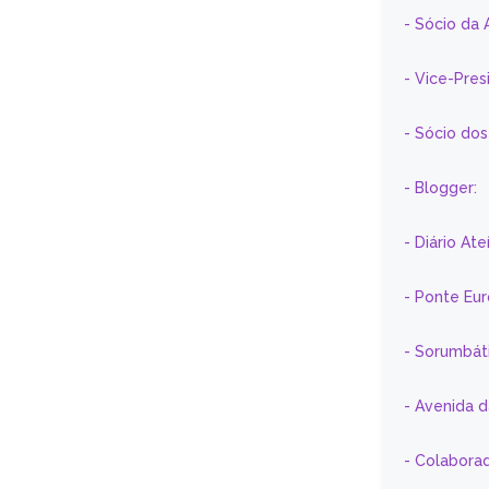
- Sócio da 
- Vice-Pre
- Sócio do
- Blogger:
- Diário At
- Ponte Eu
- Sorumbát
- Avenida 
- Colaborad